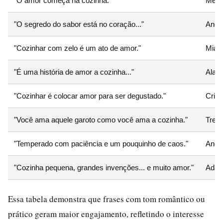
"O amor começa na cozinha."
Melc
"O segredo do sabor está no coração..."
Anôn
"Cozinhar com zelo é um ato de amor."
Mia C
"É uma história de amor a cozinha..."
Alai
"Cozinhar é colocar amor para ser degustado."
Cris
"Você ama aquele garoto como você ama a cozinha."
Trech
"Temperado com paciência e um pouquinho de caos."
Anôn
"Cozinha pequena, grandes invenções... e muito amor."
Adap
Essa tabela demonstra que frases com tom romântico ou
prático geram maior engajamento, refletindo o interesse