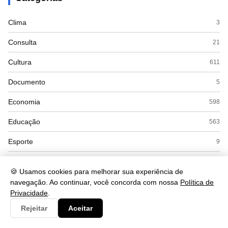
Clima
3
Consulta
21
Cultura
611
Documento
5
Economia
598
Educação
563
Esporte
9
Eventos
18
🍪 Usamos cookies para melhorar sua experiência de
Gastronomia
34
navegação. Ao continuar, você concorda com nossa
Política de
Privacidade
.
Governo
4
Rejeitar
Aceitar
Política
71