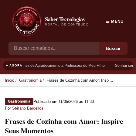
Saber Tecnologias
☰ MENU
PORTAL DE CONTEÚDO
Buscar
Frases de Agradecimento à Professora do Meu Filho
Sonhar com B
● AGORA
Inicio
Gastronomia
Frases de Cozinha com Amor: Inspi...
Publicado em
11/05/2026 às 11:30
Gastronomia
Por
Stéfano Barcellos
Frases de Cozinha com Amor: Inspire
Seus Momentos