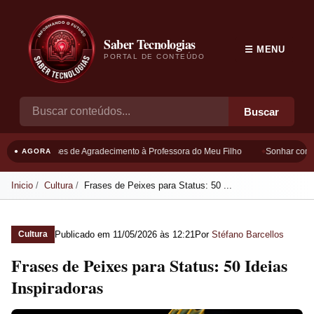
Saber Tecnologias
☰ MENU
PORTAL DE CONTEÚDO
Buscar
Frases de Agradecimento à Professora do Meu Filho
Sonhar com B
● AGORA
Inicio
Cultura
Frases de Peixes para Status: 50 ...
Publicado em
11/05/2026 às 12:21
Por
Stéfano Barcellos
Cultura
Frases de Peixes para Status: 50 Ideias
Inspiradoras