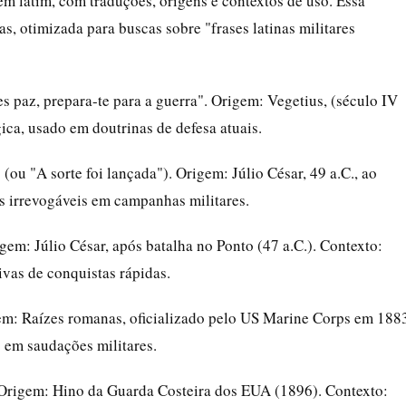
 em latim, com traduções, origens e contextos de uso. Essa
, otimizada para buscas sobre "frases latinas militares
es paz, prepara-te para a guerra". Origem: Vegetius, (século IV
gica, usado em doutrinas de defesa atuais.
(ou "A sorte foi lançada"). Origem: Júlio César, 49 a.C., ao
s irrevogáveis em campanhas militares.
igem: Júlio César, após batalha no Ponto (47 a.C.). Contexto:
ivas de conquistas rápidas.
gem: Raízes romanas, oficializado pelo US Marine Corps em 188
 em saudações militares.
 Origem: Hino da Guarda Costeira dos EUA (1896). Contexto: