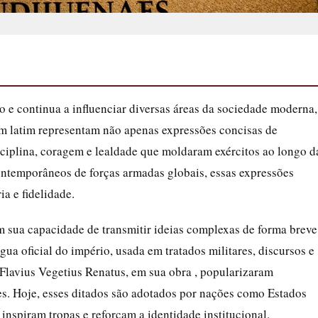
o e continua a influenciar diversas áreas da sociedade moderna,
 em latim representam não apenas expressões concisas de
ciplina, coragem e lealdade que moldaram exércitos ao longo d
ontemporâneos de forças armadas globais, essas expressões
a e fidelidade.
em sua capacidade de transmitir ideias complexas de forma breve
gua oficial do império, usada em tratados militares, discursos e
lavius Vegetius Renatus, em sua obra , popularizaram
es. Hoje, esses ditados são adotados por nações como Estados
inspiram tropas e reforçam a identidade institucional.