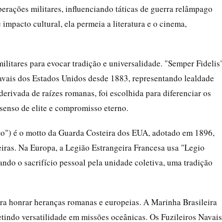
operações militares, influenciando táticas de guerra relâmpago
mpacto cultural, ela permeia a literatura e o cinema,
litares para evocar tradição e universalidade. "Semper Fidelis"
avais dos Estados Unidos desde 1883, representando lealdade
derivada de raízes romanas, foi escolhida para diferenciar os
enso de elite e compromisso eterno.
o") é o motto da Guarda Costeira dos EUA, adotado em 1896,
eiras. Na Europa, a Legião Estrangeira Francesa usa "Legio
cando o sacrifício pessoal pela unidade coletiva, uma tradição
ara honrar heranças romanas e europeias. A Marinha Brasileira
letindo versatilidade em missões oceânicas. Os Fuzileiros Navais