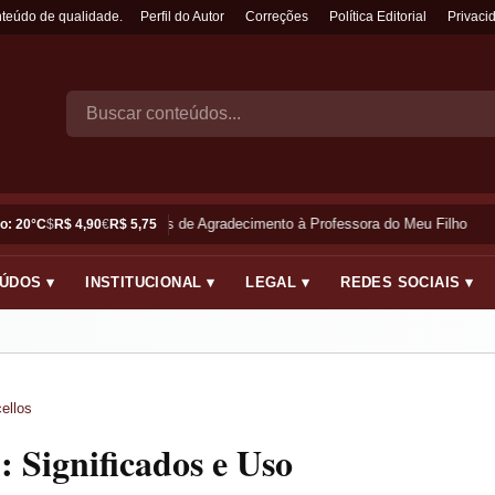
nteúdo de qualidade.
Perfil do Autor
Correções
Política Editorial
Privaci
Frases de Agradecimento à Professora do Meu Filho
o: 20°C
$
R$ 4,90
€
R$ 5,75
ÚDOS ▾
INSTITUCIONAL ▾
LEGAL ▾
REDES SOCIAIS ▾
ellos
: Significados e Uso