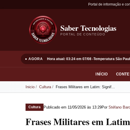
Portal de informação e co
Saber Tecnologias
PORTAL DE CONTEÚDO
● AGORA
Hora atual: 03:24 em 07/08 -
Temperatura São Paul
INÍCIO
CONTE
Inicio
Cultura
Frases Militares em Latim: Signif...
Publicado em
11/05/2026 às 13:29
Por
Stéfano Barc
Cultura
Frases Militares em Latim