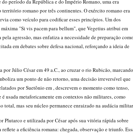
te do período da República e do Império Romano, uma era
território romano por três continentes. O exército romano era
ervia como veículo para codificar esses princípios. Um dos
la máxima "Si vis pacem para bellum", que Vegetius atribui em
ga pela agressão, mas enfatiza a necessidade de preparação com
citada em debates sobre defesa nacional, reforçando a ideia de
da por Júlio César em 49 a.C., ao cruzar o rio Rubicão, marcand
imboliza um ponto de não retorno, uma decisão irreversível que
s relatados por Suetônio em , descrevem o momento como tenso,
e é usada metaforicamente em contextos não militares, como
 total, mas seu núcleo permanece enraizado na audácia militar
por Plutarco e utilizada por César após sua vitória rápida sobre
 reflete a eficiência romana: chegada, observação e triunfo. Ess