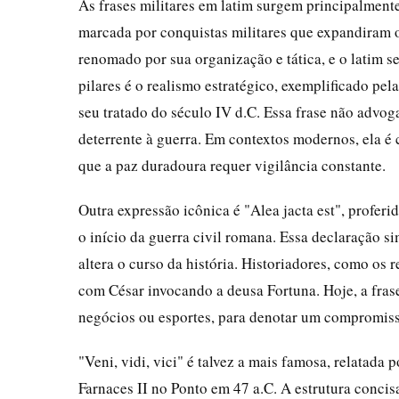
As frases militares em latim surgem principalmen
marcada por conquistas militares que expandiram o 
renomado por sua organização e tática, e o latim s
pilares é o realismo estratégico, exemplificado pe
seu tratado do século IV d.C. Essa frase não advo
deterrente à guerra. Em contextos modernos, ela é 
que a paz duradoura requer vigilância constante.
Outra expressão icônica é "Alea jacta est", proferi
o início da guerra civil romana. Essa declaração s
altera o curso da história. Historiadores, como o
com César invocando a deusa Fortuna. Hoje, a fras
negócios ou esportes, para denotar um compromisso
"Veni, vidi, vici" é talvez a mais famosa, relatada 
Farnaces II no Ponto em 47 a.C. A estrutura concisa