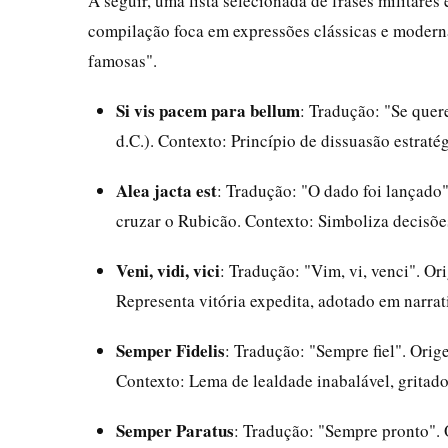
A seguir, uma lista selecionada de frases militares
compilação foca em expressões clássicas e modernas
famosas".
Si vis pacem para bellum
: Tradução: "Se quer
d.C.). Contexto: Princípio de dissuasão estraté
Alea jacta est
: Tradução: "O dado foi lançado" 
cruzar o Rubicão. Contexto: Simboliza decisõe
Veni, vidi, vici
: Tradução: "Vim, vi, venci". Or
Representa vitória expedita, adotado em narrat
Semper Fidelis
: Tradução: "Sempre fiel". Ori
Contexto: Lema de lealdade inabalável, gritado
Semper Paratus
: Tradução: "Sempre pronto".