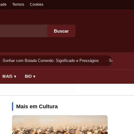
dade
Termos
Cookies
Buscar
Sonhar com Boiada Correndo: Significado e Presságios
Sonhar Lavando 
MAIS ▾
BIO ▾
Mais em Cultura