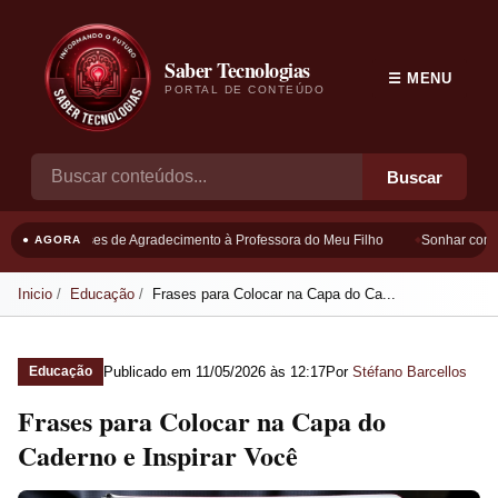
Saber Tecnologias
☰ MENU
PORTAL DE CONTEÚDO
Buscar
Frases de Agradecimento à Professora do Meu Filho
Sonhar com B
● AGORA
Inicio
Educação
Frases para Colocar na Capa do Ca...
Publicado em
11/05/2026 às 12:17
Por
Stéfano Barcellos
Educação
Frases para Colocar na Capa do
Caderno e Inspirar Você