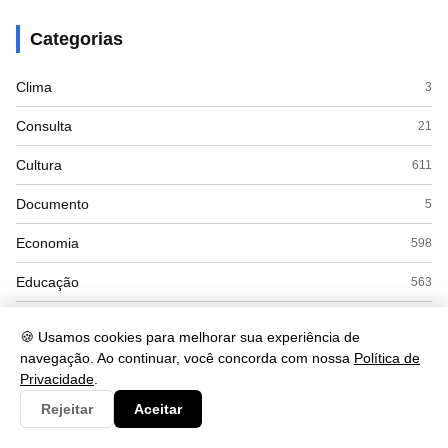
Categorias
Clima
3
Consulta
21
Cultura
611
Documento
5
Economia
598
Educação
563
Esporte
9
🍪 Usamos cookies para melhorar sua experiência de
navegação. Ao continuar, você concorda com nossa
Política de
Eventos
18
Privacidade
.
Gastronomia
34
Rejeitar
Aceitar
Governo
4