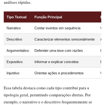
análises rápidas.
Tipo Textual
Função Principal
El
Narrativo
Contar eventos em sequência
Ver
Descritivo
Caracterizar elementos sensorialmente
Adj
Argumentativo
Defender uma tese com razões
Co
Expositivo
Informar e explicar conceitos
Def
Injuntivo
Orientar ações e procedimentos
Ve
Essa tabela destaca como cada tipo contribui para a
tipologia geral, permitindo comparações diretas. Por
exemplo, o narrativo e o descritivo frequentemente se