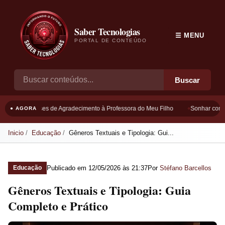
Saber Tecnologias
☰ MENU
PORTAL DE CONTEÚDO
Buscar
Frases de Agradecimento à Professora do Meu Filho
Sonhar com B
● AGORA
Inicio
Educação
Gêneros Textuais e Tipologia: Gui...
Publicado em
12/05/2026 às 21:37
Por
Stéfano Barcellos
Educação
Gêneros Textuais e Tipologia: Guia
Completo e Prático