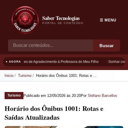
Saber Tecnologias
☰ MENU
PORTAL DE CONTEÚDO
Buscar
Frases de Agradecimento à Professora do Meu Filho
Sonhar com B
● AGORA
Inicio
Turismo
Horário dos Ônibus 1001: Rotas e ...
Publicado em
12/05/2026 às 20:20
Por
Stéfano Barcellos
Turismo
Horário dos Ônibus 1001: Rotas e
Saídas Atualizadas