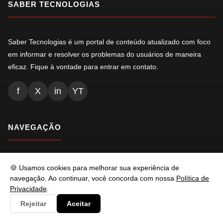
SABER TECNOLOGIAS
Saber Tecnologias é um portal de conteúdo atualizado com foco
em informar e resolver os problemas do usuários de maneira
eficaz. Fique à vontade para entrar em contato.
f
X
in
YT
NAVEGAÇÃO
Inicio
🍪 Usamos cookies para melhorar sua experiência de
Conteúdos
navegação. Ao continuar, você concorda com nossa
Política de
Privacidade
.
Busca
Rejeitar
Aceitar
Ads.txt