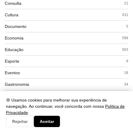
Consulta
21
Cultura
611
Documento
5
Economia
598
Educação
563
Esporte
9
Eventos
18
Gastronomia
34
Governo
4
🍪 Usamos cookies para melhorar sua experiência de
navegação. Ao continuar, você concorda com nossa
Política de
Política
71
Privacidade
.
Saúde
662
Rejeitar
Aceitar
Segurança
252