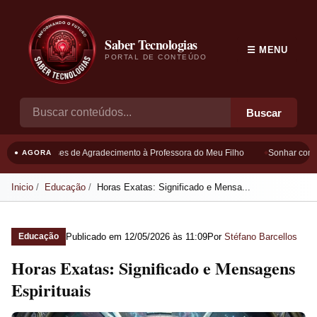
Saber Tecnologias
☰ MENU
PORTAL DE CONTEÚDO
Buscar
Frases de Agradecimento à Professora do Meu Filho
Sonhar com Bo
● AGORA
Inicio
Educação
Horas Exatas: Significado e Mensa...
Publicado em
12/05/2026 às 11:09
Por
Stéfano Barcellos
Educação
Horas Exatas: Significado e Mensagens
Espirituais