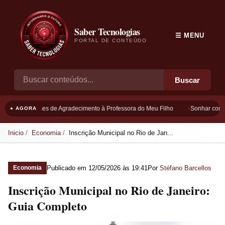
Saber Tecnologias
☰ MENU
PORTAL DE CONTEÚDO
Buscar
Frases de Agradecimento à Professora do Meu Filho
Sonhar com Bo
● AGORA
Inicio
Economia
Inscrição Municipal no Rio de Jan...
Publicado em
12/05/2026 às 19:41
Por
Stéfano Barcellos
Economia
Inscrição Municipal no Rio de Janeiro:
Guia Completo