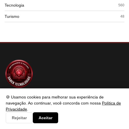
Tecnologia
560
Turismo
48
SABER TECNOLOGIAS
🍪 Usamos cookies para melhorar sua experiência de
navegação. Ao continuar, você concorda com nossa
Política de
Privacidade
.
Saber Tecnologias é um portal de conteúdo atualizado com foco
Rejeitar
Aceitar
em informar e resolver os problemas do usuários de maneira
eficaz. Fique à vontade para entrar em contato.