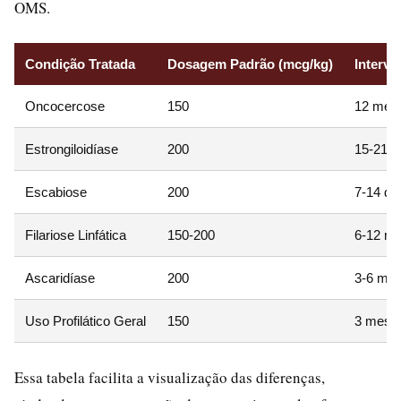
OMS.
Condição Tratada
Dosagem Padrão (mcg/kg)
Interva
Oncocercose
150
12 mes
Estrongiloidíase
200
15-21 d
Escabiose
200
7-14 di
Filariose Linfática
150-200
6-12 m
Ascaridíase
200
3-6 me
Uso Profilático Geral
150
3 mese
Essa tabela facilita a visualização das diferenças,