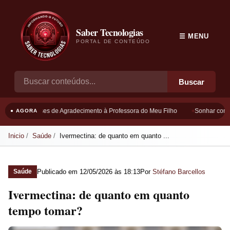
Saber Tecnologias
☰ MENU
PORTAL DE CONTEÚDO
Buscar
Frases de Agradecimento à Professora do Meu Filho
Sonhar com Bo
● AGORA
Inicio
Saúde
Ivermectina: de quanto em quanto ...
Publicado em
12/05/2026 às 18:13
Por
Stéfano Barcellos
Saúde
Ivermectina: de quanto em quanto
tempo tomar?