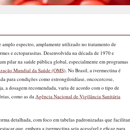
e amplo espectro, amplamente utilizado no tratamento de
ermes e ectoparasitas. Desenvolvida na década de 1970 e
um pilar na saúde pública global, especialmente em programas
ização Mundial da Saúde (OMS)
. No Brasil, a ivermectina é
da para condições como estrongiloidíase, oncocercose,
 seja, a dosagem recomendada, varia de acordo com o tipo de
tórias, como as da
Agência Nacional de Vigilância Sanitária
 forma detalhada, com foco em tabelas padronizadas que facilita
estacar que, embora a ivermectina seja acessível e eficaz para