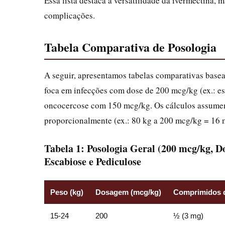
Essa lista destaca a versatilidade da ivermectina, m
complicações.
Tabela Comparativa de Posologia
A seguir, apresentamos tabelas comparativas basea
foca em infecções com dose de 200 mcg/kg (ex.: es
oncocercose com 150 mcg/kg. Os cálculos assumem
proporcionalmente (ex.: 80 kg a 200 mcg/kg = 16 
Tabela 1: Posologia Geral (200 mcg/kg, Do
Escabiose e Pediculose
Peso (kg)
Dosagem (mcg/kg)
Comprimidos 
15-24
200
½ (3 mg)