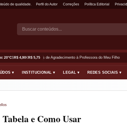
nteúdo de qualidade.
Perfil do Autor
Correções
Política Editorial
Privaci
Frases de Agradecimento à Professora do Meu Filho
o: 20°C
$
R$ 4,90
€
R$ 5,75
ÚDOS ▾
INSTITUCIONAL ▾
LEGAL ▾
REDES SOCIAIS ▾
llos
m Tabela e Como Usar