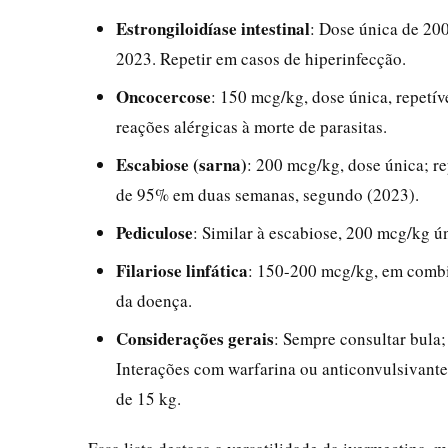
Estrongiloidíase intestinal
: Dose única de 20
2023. Repetir em casos de hiperinfecção.
Oncocercose
: 150 mcg/kg, dose única, repetí
reações alérgicas à morte de parasitas.
Escabiose (sarna)
: 200 mcg/kg, dose única; re
de 95% em duas semanas, segundo (2023).
Pediculose
: Similar à escabiose, 200 mcg/kg ún
Filariose linfática
: 150-200 mcg/kg, em comb
da doença.
Considerações gerais
: Sempre consultar bula;
Interações com warfarina ou anticonvulsivante
de 15 kg.