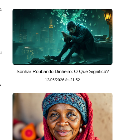
e
r
a
Sonhar Roubando Dinheiro: O Que Significa?
12/05/2026 às 21:52
o
o