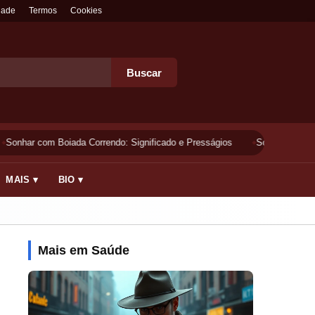
dade
Termos
Cookies
Buscar
Sonhar com Boiada Correndo: Significado e Presságios
Sonhar Lavando 
MAIS ▾
BIO ▾
Mais em Saúde