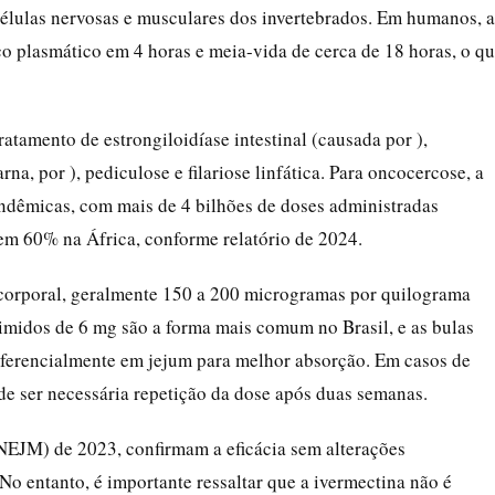
élulas nervosas e musculares dos invertebrados. Em humanos, a
co plasmático em 4 horas e meia-vida de cerca de 18 horas, o q
tamento de estrongiloidíase intestinal (causada por ),
rna, por ), pediculose e filariose linfática. Para oncocercose, a
dêmicas, com mais de 4 bilhões de doses administradas
em 60% na África, conforme relatório de 2024.
corporal, geralmente 150 a 200 microgramas por quilograma
imidos de 6 mg são a forma mais comum no Brasil, e as bulas
eferencialmente em jejum para melhor absorção. Em casos de
 ser necessária repetição da dose após duas semanas.
NEJM) de 2023, confirmam a eficácia sem alterações
. No entanto, é importante ressaltar que a ivermectina não é