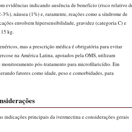
evidências indicando ausência de benefício (risco relativo d
(2-3%), náusea (1%) e, raramente, reações como a síndrome de
ações envolvem hipersensibilidade, gravidez (categoria C) e
 15 kg.
genéricos, mas a prescrição médica é obrigatória para evitar
ercose na América Latina, apoiados pela OMS, utilizam
e monitoramento pós-tratamento para microfilaricídio. Em
derando fatores como idade, peso e comorbidades, para
onsiderações
as indicações principais da ivermectina e considerações gerais