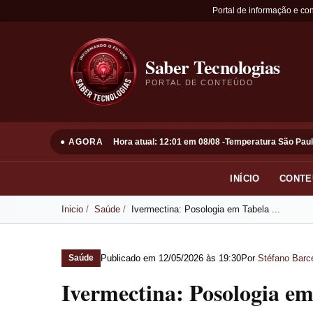
Portal de informação e co
Saber Tecnologias
PORTAL DE CONTEÚDO
● AGORA
Hora atual: 12:01 em 08/08 -
Temperatura São Paul
INÍCIO
CONTE
Inicio
Saúde
Ivermectina: Posologia em Tabela ...
Publicado em
12/05/2026 às 19:30
Por
Stéfano Barce
Saúde
Ivermectina: Posologia e