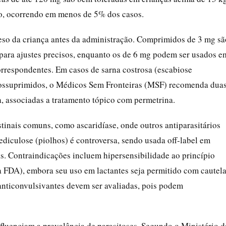
do, ocorrendo em menos de 5% dos casos.
 peso da criança antes da administração. Comprimidos de 3 mg sã
para ajustes precisos, enquanto os de 6 mg podem ser usados e
rrespondentes. Em casos de sarna costrosa (escabiose
ossuprimidos, o Médicos Sem Fronteiras (MSF) recomenda dua
 associadas a tratamento tópico com permetrina.
tinais comuns, como ascaridíase, onde outros antiparasitários
ediculose (piolhos) é controversa, sendo usada off-label em
. Contraindicações incluem hipersensibilidade ao princípio
a FDA), embora seu uso em lactantes seja permitido com cautela
nticonvulsivantes devem ser avaliadas, pois podem
nfluenciam a prevalência de parasitoses. Segundo o Ministério d