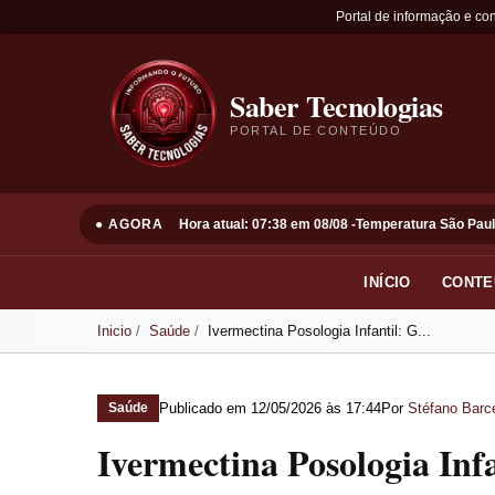
Portal de informação e co
Saber Tecnologias
PORTAL DE CONTEÚDO
● AGORA
Hora atual: 07:38 em 08/08 -
Temperatura São Paul
INÍCIO
CONTE
Inicio
Saúde
Ivermectina Posologia Infantil: G...
Publicado em
12/05/2026 às 17:44
Por
Stéfano Barce
Saúde
Ivermectina Posologia Inf