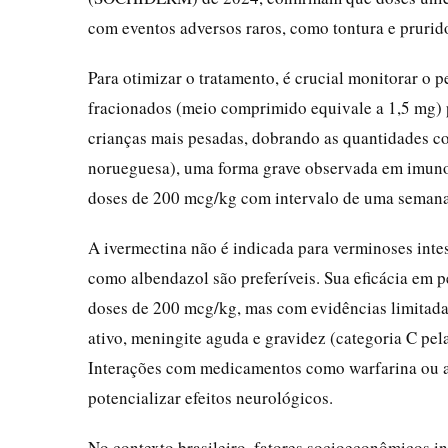
com eventos adversos raros, como tontura e pruri
Para otimizar o tratamento, é crucial monitorar o
fracionados (meio comprimido equivale a 1,5 mg) 
crianças mais pesadas, dobrando as quantidades co
norueguesa), uma forma grave observada em imun
doses de 200 mcg/kg com intervalo de uma semana,
A ivermectina não é indicada para verminoses intes
como albendazol são preferíveis. Sua eficácia em p
doses de 200 mcg/kg, mas com evidências limitadas
ativo, meningite aguda e gravidez (categoria C pel
Interações com medicamentos como warfarina ou a
potencializar efeitos neurológicos.
No contexto brasileiro, fatores socioeconômicos i