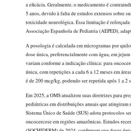
a eficácia. Geralmente, o medicamento é contraind
5 anos, devido à falta de estudos extensos sobre su
toxicidade neurológica. Essa limitação é reforçad
Associação Espanhola de Pediatria (AEPED), adapta
A posologia é calculada em microgramas por quilo
dose única, preferencialmente com água, em jejum 
variam conforme a indicação clínica: para oncocer
única, com repetições a cada 6 a 12 meses em áreas
é de 200 mcg/kg, podendo ser repetida após 1 a 2 
Em 2025, a OMS atualizou suas diretrizes para pro
pediátricas em distribuições anuais que atingiram 
Sistema Único de Saúde (SUS) adota protocolos se
oncocercose em regiões amazônicas. Estudos rece
(SOCHIDERM) de 2024, confirmam que doses únicas