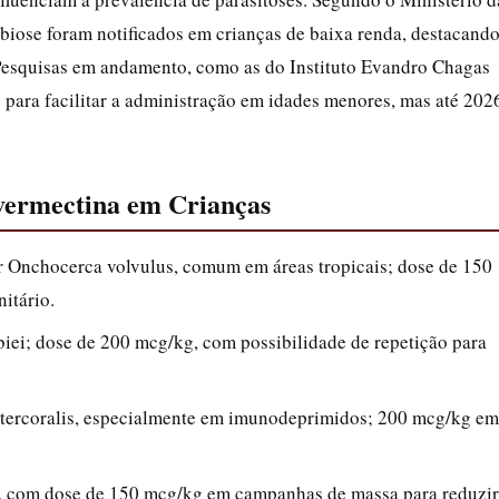
biose foram notificados em crianças de baixa renda, destacand
 Pesquisas em andamento, como as do Instituto Evandro Chagas
 para facilitar a administração em idades menores, mas até 202
Ivermectina em Crianças
or Onchocerca volvulus, comum em áreas tropicais; dose de 150
itário.
biei; dose de 200 mcg/kg, com possibilidade de repetição para
 stercoralis, especialmente em imunodeprimidos; 200 mcg/kg em
s, com dose de 150 mcg/kg em campanhas de massa para reduzir