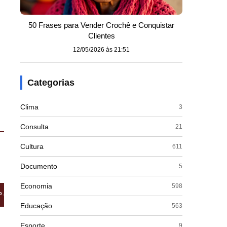
50 Frases para Vender Crochê e Conquistar
Clientes
12/05/2026 às 21:51
Categorias
Clima
3
Consulta
21
Cultura
611
Documento
5
Economia
598
º Comprimidos (3 mg)
Educação
563
Esporte
9