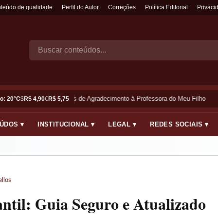
nteúdo de qualidade.
Perfil do Autor
Correções
Política Editorial
Privaci
Frases de Agradecimento à Professora do Meu Filho
o: 20°C
$
R$ 4,90
€
R$ 5,75
ÚDOS ▾
INSTITUCIONAL ▾
LEGAL ▾
REDES SOCIAIS ▾
llos
antil: Guia Seguro e Atualizado