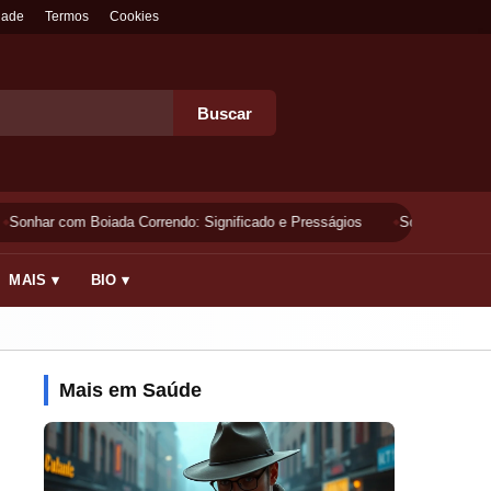
dade
Termos
Cookies
Buscar
Sonhar com Boiada Correndo: Significado e Presságios
Sonhar Lavando 
MAIS ▾
BIO ▾
Mais em Saúde