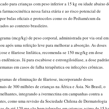
icado para crianças com peso inferior a 15 kg ou idade abaixo d
a farmacocinética nessa faixa etária e ao risco potencial de
a por bulas oficiais e protocolos como os do Pediamécum da
dos ao contexto brasileiro.
grama (mcg/kg) de peso corporal, administrada por via oral em
ou após uma refeição leve para melhorar a absorção. As doses
cose e filariose linfática, recomenda-se 150 mcg/kg em dose
 endêmicas. Já para escabiose e estrongiloidíase, a dose padrã
semanas em casos de falha terapêutica ou infecções crônicas.
gramas de eliminação de filariose, incorporando doses
mais de 300 milhões de crianças na África e Ásia. No Brasil, o
melhantes, integrando a ivermectina em campanhas contra a
ntes, como uma revisão da Sociedade Chilena de Dermatologia
 de até 120 mg são bem toleradas em crianças acima de 15 kg