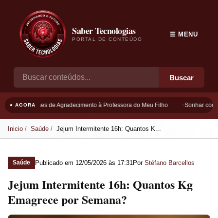
Saber Tecnologias
☰ MENU
PORTAL DE CONTEÚDO
Buscar
Frases de Agradecimento à Professora do Meu Filho
Sonhar com B
● AGORA
Inicio
Saúde
Jejum Intermitente 16h: Quantos K...
Publicado em
12/05/2026 às 17:31
Por
Stéfano Barcellos
Saúde
Jejum Intermitente 16h: Quantos Kg
Emagrece por Semana?