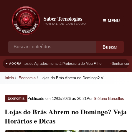
Saber Tecnologias
☰ MENU
PORTAL DE CONTEÚDO
Buscar
Frases de Agradecimento à Professora do Meu Filho
Sonhar com Bo
● AGORA
Inicio
Economia
Lojas do Brás Abrem no Domingo? V...
Publicado em
12/05/2026 às 20:21
Por
Stéfano Barcellos
Economia
Lojas do Brás Abrem no Domingo? Veja
Horários e Dicas