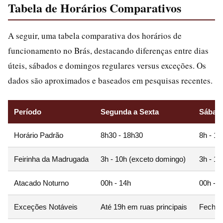
Tabela de Horários Comparativos
A seguir, uma tabela comparativa dos horários de
funcionamento no Brás, destacando diferenças entre dias
úteis, sábados e domingos regulares versus exceções. Os
dados são aproximados e baseados em pesquisas recentes.
Período
Segunda a Sexta
Sábad
Horário Padrão
8h30 - 18h30
8h - 1
Feirinha da Madrugada
3h - 10h (exceto domingo)
3h - 10
Atacado Noturno
00h - 14h
00h - 1
Exceções Notáveis
Até 19h em ruas principais
Fecha 