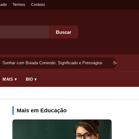
dade
Termos
Cookies
Buscar
Sonhar com Boiada Correndo: Significado e Presságios
Sonhar Lavando 
MAIS ▾
BIO ▾
Mais em Educação