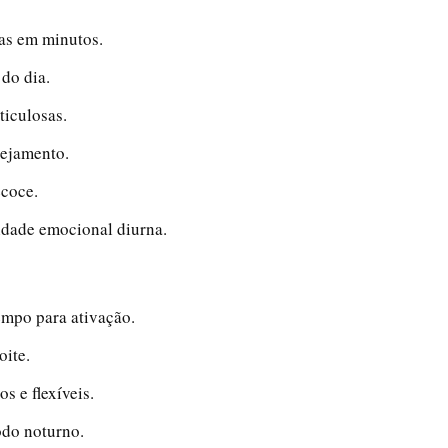
as em minutos.
 do dia.
ticulosas.
nejamento.
ecoce.
lidade emocional diurna.
empo para ativação.
oite.
s e flexíveis.
odo noturno.