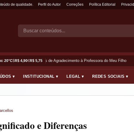
nteúdo de qualidade.
Perfil do Autor
Correções
Política Editorial
Privaci
Frases de Agradecimento à Professora do Meu Filho
o: 20°C
$
R$ 4,90
€
R$ 5,75
ÚDOS ▾
INSTITUCIONAL ▾
LEGAL ▾
REDES SOCIAIS ▾
arcellos
nificado e Diferenças