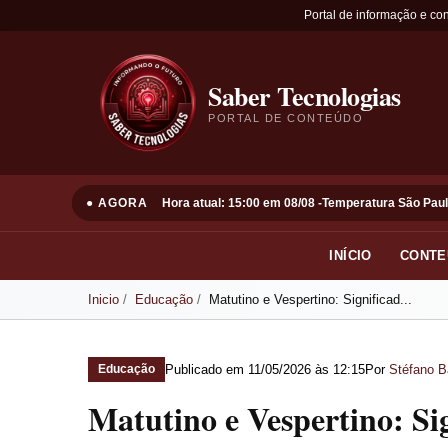
Portal de informação e co
Saber Tecnologias
PORTAL DE CONTEÚDO
● AGORA
Hora atual: 15:00 em 08/08 -
Temperatura São Paul
INÍCIO
CONTE
Inicio
Educação
Matutino e Vespertino: Significad...
Publicado em
11/05/2026 às 12:15
Por
Stéfano B
Educação
Matutino e Vespertino: Sig