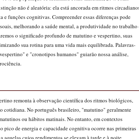
istinção não é aleatória: ela está ancorada em ritmos circadiano
rta e funções cognitivas. Compreender essas diferenças pode
essoais, melhorando a saúde mental, a produtividade no trabalho 
remos o significado profundo de matutino e vespertino, suas
timizando sua rotina para uma vida mais equilibrada. Palavras-
 vespertino" e "cronotipos humanos" guiarão nossa análise,
rociência.
rtino remonta à observação científica dos ritmos biológicos,
o cotidiana. No português brasileiro, "matutino" geralmente
atutinos ou hábitos matinais. No entanto, em contextos
jo pico de energia e capacidade cognitiva ocorre nas primeiras
e a aquelas cujos rendimentos se elevam à tarde e à noite,