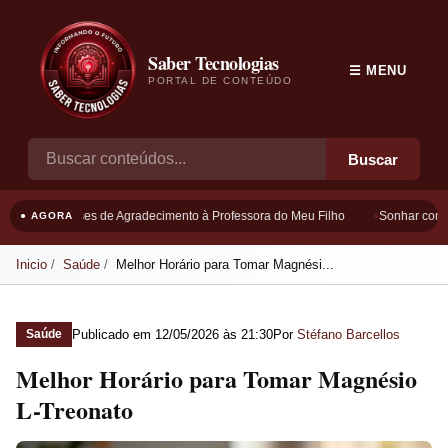
Saber Tecnologias
☰ MENU
PORTAL DE CONTEÚDO
Buscar
Frases de Agradecimento à Professora do Meu Filho
Sonhar com B
● AGORA
Inicio
Saúde
Melhor Horário para Tomar Magnési...
Publicado em
12/05/2026 às 21:30
Por
Stéfano Barcellos
Saúde
Melhor Horário para Tomar Magnésio
L-Treonato