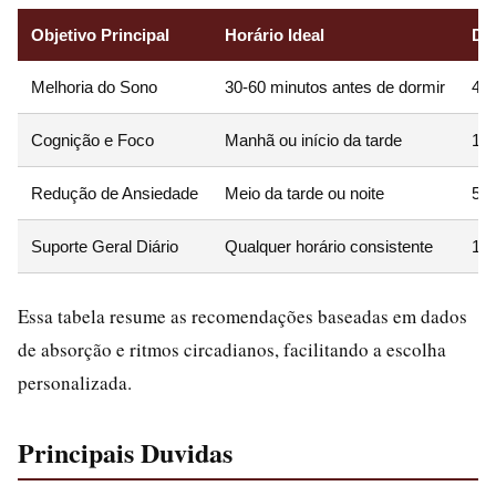
Objetivo Principal
Horário Ideal
Do
Melhoria do Sono
30-60 minutos antes de dormir
400
Cognição e Foco
Manhã ou início da tarde
1-1
Redução de Ansiedade
Meio da tarde ou noite
500
Suporte Geral Diário
Qualquer horário consistente
1 g
Essa tabela resume as recomendações baseadas em dados
de absorção e ritmos circadianos, facilitando a escolha
personalizada.
Principais Duvidas