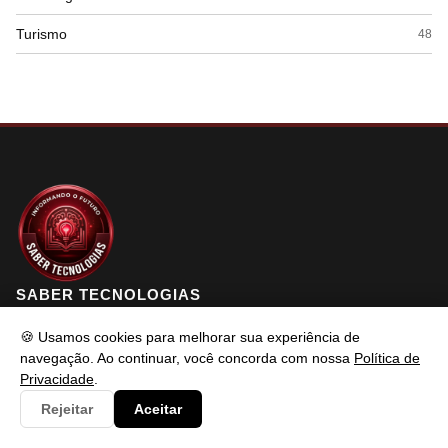
Turismo
48
SABER TECNOLOGIAS
🍪 Usamos cookies para melhorar sua experiência de
navegação. Ao continuar, você concorda com nossa
Política de
Saber Tecnologias é um portal de conteúdo atualizado com foco
Privacidade
.
em informar e resolver os problemas do usuários de maneira
Rejeitar
Aceitar
eficaz. Fique à vontade para entrar em contato.