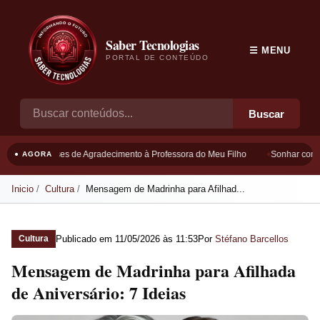
Saber Tecnologias
☰ MENU
PORTAL DE CONTEÚDO
Buscar
Frases de Agradecimento à Professora do Meu Filho
Sonhar com B
● AGORA
Inicio
Cultura
Mensagem de Madrinha para Afilhad...
Publicado em
11/05/2026 às 11:53
Por
Stéfano Barcellos
Cultura
Mensagem de Madrinha para Afilhada
de Aniversário: 7 Ideias