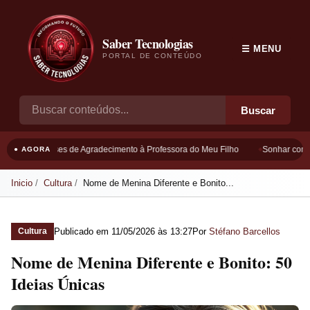
Saber Tecnologias
☰ MENU
PORTAL DE CONTEÚDO
Buscar
Frases de Agradecimento à Professora do Meu Filho
Sonhar com B
● AGORA
Inicio
Cultura
Nome de Menina Diferente e Bonito...
Publicado em
11/05/2026 às 13:27
Por
Stéfano Barcellos
Cultura
Nome de Menina Diferente e Bonito: 50
Ideias Únicas