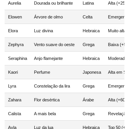
Aurelia
Dourada ou brilhante
Latina
Alta (+25%
Elowen
Árvore de olmo
Celta
Emergente
Elora
Luz divina
Hebraica
Muito alta
Zephyra
Vento suave do oeste
Grega
Baixa (+5
Seraphina
Anjo flamejante
Hebraica
Moderada 
Kaori
Perfume
Japonesa
Alta em S
Lyra
Constelação da lira
Grega
Emergente
Zahara
Flor desértica
Árabe
Alta (+60%
Calista
A mais bela
Grega
Revelação
Ayla
Luz da lua
Hebraica
Top 50 (+