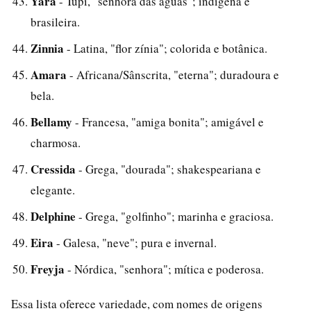
Yara
- Tupí, "senhora das águas"; indígena e
brasileira.
Zinnia
- Latina, "flor zínia"; colorida e botânica.
Amara
- Africana/Sânscrita, "eterna"; duradoura e
bela.
Bellamy
- Francesa, "amiga bonita"; amigável e
charmosa.
Cressida
- Grega, "dourada"; shakespeariana e
elegante.
Delphine
- Grega, "golfinho"; marinha e graciosa.
Eira
- Galesa, "neve"; pura e invernal.
Freyja
- Nórdica, "senhora"; mítica e poderosa.
Essa lista oferece variedade, com nomes de origens