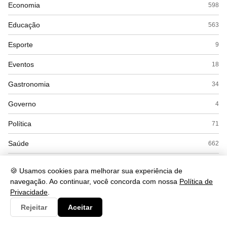
Economia
598
Educação
563
Esporte
9
Eventos
18
Gastronomia
34
Governo
4
Política
71
Saúde
662
Segurança
252
🍪 Usamos cookies para melhorar sua experiência de
navegação. Ao continuar, você concorda com nossa
Política de
Tecnologia
560
Privacidade
.
Turismo
48
Rejeitar
Aceitar