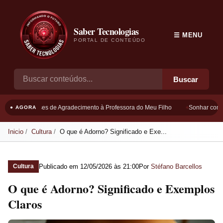
Saber Tecnologias
☰ MENU
PORTAL DE CONTEÚDO
Buscar
Frases de Agradecimento à Professora do Meu Filho
Sonhar com Bo
● AGORA
Inicio
Cultura
O que é Adorno? Significado e Exe...
Publicado em
12/05/2026 às 21:00
Por
Stéfano Barcellos
Cultura
O que é Adorno? Significado e Exemplos
Claros