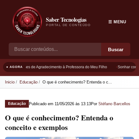
Saber Tecnologias
☰ MENU
PORTAL DE CONTEÚDO
Buscar
Frases de Agradecimento à Professora do Meu Filho
Sonhar com B
● AGORA
Inicio
Educação
O que é conhecimento? Entenda o c...
Publicado em
11/05/2026 às 13:13
Por
Stéfano Barcellos
Educação
O que é conhecimento? Entenda o
conceito e exemplos