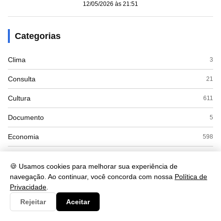
12/05/2026 às 21:51
Categorias
Clima
3
Consulta
21
Cultura
611
Documento
5
Economia
598
Educação
563
🍪 Usamos cookies para melhorar sua experiência de
Esporte
9
navegação. Ao continuar, você concorda com nossa
Política de
Privacidade
.
Eventos
18
Rejeitar
Aceitar
Gastronomia
34