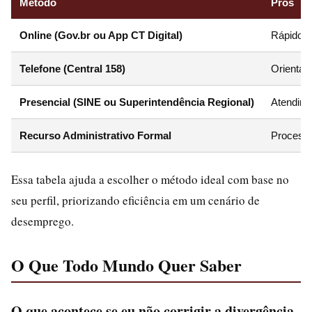
Método
Prós
Online (Gov.br ou App CT Digital)
Rápido, g
Telefone (Central 158)
Orientaç
Presencial (SINE ou Superintendência Regional)
Atendime
Recurso Administrativo Formal
Processo 
Essa tabela ajuda a escolher o método ideal com base no
seu perfil, priorizando eficiência em um cenário de
desemprego.
O Que Todo Mundo Quer Saber
O que acontece se eu não corrigir a divergência