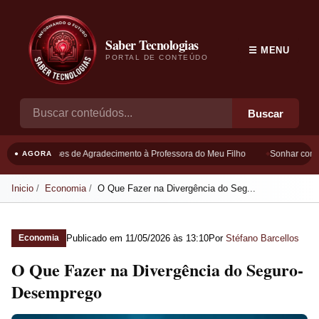
Saber Tecnologias
☰ MENU
PORTAL DE CONTEÚDO
Buscar
Frases de Agradecimento à Professora do Meu Filho
Sonhar com B
● AGORA
Inicio
Economia
O Que Fazer na Divergência do Seg...
Publicado em
11/05/2026 às 13:10
Por
Stéfano Barcellos
Economia
O Que Fazer na Divergência do Seguro-
Desemprego