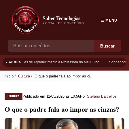
Saber Tecnologias
☰ MENU
PORTAL DE CONTEÚDO
Buscar
Frases de Agradecimento à Professora do Meu Filho
Sonhar com B
● AGORA
Inicio
Cultura
O que o padre fala ao impor as ci...
Publicado em
11/05/2026 às 10:56
Por
Stéfano Barcellos
Cultura
O que o padre fala ao impor as cinzas?