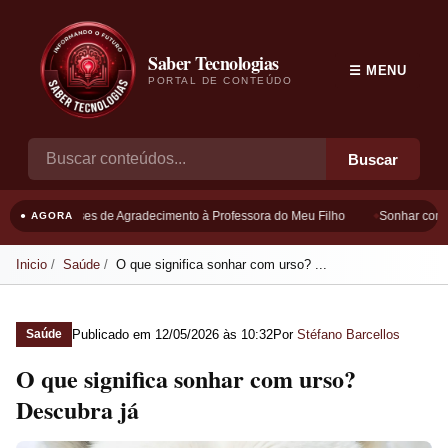
Saber Tecnologias
☰ MENU
PORTAL DE CONTEÚDO
Buscar
Frases de Agradecimento à Professora do Meu Filho
Sonhar com B
● AGORA
Inicio
Saúde
O que significa sonhar com urso? ...
Publicado em
12/05/2026 às 10:32
Por
Stéfano Barcellos
Saúde
O que significa sonhar com urso?
Descubra já