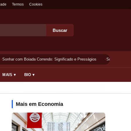
dade
Termos
Cookies
Buscar
Sonhar com Boiada Correndo: Significado e Presságios
Sonhar Lavando 
MAIS ▾
BIO ▾
Mais em Economia