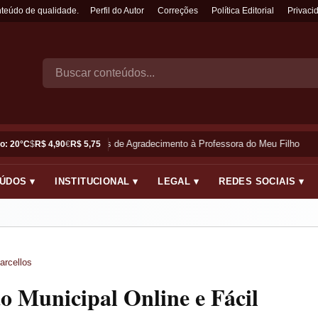
nteúdo de qualidade.
Perfil do Autor
Correções
Política Editorial
Privaci
Frases de Agradecimento à Professora do Meu Filho
o: 20°C
$
R$ 4,90
€
R$ 5,75
ÚDOS ▾
INSTITUCIONAL ▾
LEGAL ▾
REDES SOCIAIS ▾
arcellos
o Municipal Online e Fácil