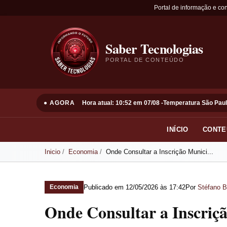
Portal de informação e co
Saber Tecnologias
PORTAL DE CONTEÚDO
● AGORA
Hora atual: 10:52 em 07/08 -
Temperatura São Paul
INÍCIO
CONTE
Inicio
Economia
Onde Consultar a Inscrição Munici...
Publicado em
12/05/2026 às 17:42
Por
Stéfano B
Economia
Onde Consultar a Inscriçã