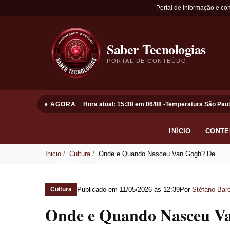
Portal de informação e co
Saber Tecnologias
PORTAL DE CONTEÚDO
● AGORA
Hora atual: 15:38 em 06/08 -
Temperatura São Paul
INÍCIO
CONTE
Inicio
Cultura
Onde e Quando Nasceu Van Gogh? De...
Publicado em
11/05/2026 às 12:39
Por
Stéfano Barc
Cultura
Onde e Quando Nasceu V