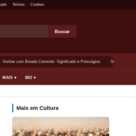
dade
Termos
Cookies
Buscar
Sonhar com Boiada Correndo: Significado e Presságios
Sonhar Lavando 
MAIS ▾
BIO ▾
Mais em Cultura