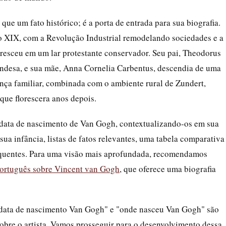
e um fato histórico; é a porta de entrada para sua biografia.
o XIX, com a Revolução Industrial remodelando sociedades e a
cresceu em um lar protestante conservador. Seu pai, Theodorus
ndesa, e sua mãe, Anna Cornelia Carbentus, descendia de uma
ança familiar, combinada com o ambiente rural de Zundert,
 que florescera anos depois.
a data de nascimento de Van Gogh, contextualizando-os em sua
a infância, listas de fatos relevantes, uma tabela comparativa
 frequentes. Para uma visão mais aprofundada, recomendamos
ortuguês sobre Vincent van Gogh
, que oferece uma biografia
data de nascimento Van Gogh" e "onde nasceu Van Gogh" são
obre o artista. Vamos prosseguir para o desenvolvimento dessa