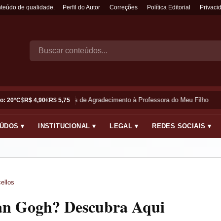
nteúdo de qualidade.
Perfil do Autor
Correções
Política Editorial
Privaci
Frases de Agradecimento à Professora do Meu Filho
o: 20°C
$
R$ 4,90
€
R$ 5,75
ÚDOS ▾
INSTITUCIONAL ▾
LEGAL ▾
REDES SOCIAIS ▾
ellos
an Gogh? Descubra Aqui