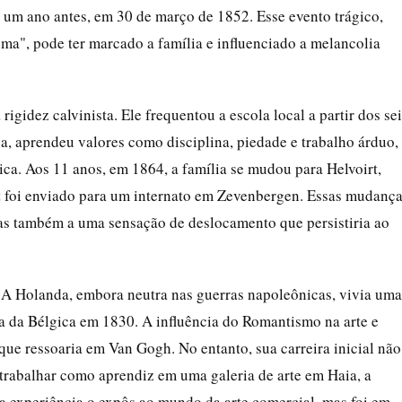
m ano antes, em 30 de março de 1852. Esse evento trágico,
a", pode ter marcado a família e influenciado a melancolia
igidez calvinista. Ele frequentou a escola local a partir dos se
a, aprendeu valores como disciplina, piedade e trabalho árduo,
tica. Aos 11 anos, em 1864, a família se mudou para Helvoirt,
 foi enviado para um internato em Zevenbergen. Essas mudanç
as também a uma sensação de deslocamento que persistiria ao
 A Holanda, embora neutra nas guerras napoleônicas, vivia uma
a da Bélgica em 1830. A influência do Romantismo na arte e
 que ressoaria em Van Gogh. No entanto, sua carreira inicial não
 trabalhar como aprendiz em uma galeria de arte em Haia, a
ssa experiência o expôs ao mundo da arte comercial, mas foi em