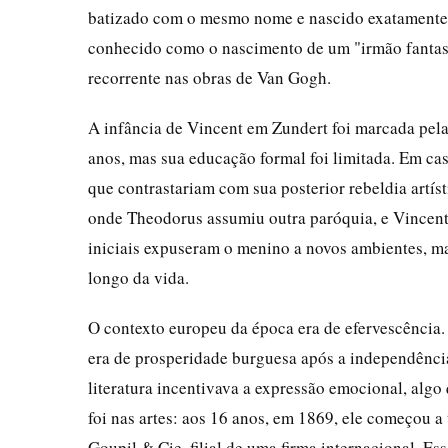
batizado com o mesmo nome e nascido exatamente u
conhecido como o nascimento de um "irmão fantasm
recorrente nas obras de Van Gogh.
A infância de Vincent em Zundert foi marcada pela r
anos, mas sua educação formal foi limitada. Em cas
que contrastariam com sua posterior rebeldia artís
onde Theodorus assumiu outra paróquia, e Vincent
iniciais expuseram o menino a novos ambientes, m
longo da vida.
O contexto europeu da época era de efervescência.
era de prosperidade burguesa após a independênci
literatura incentivava a expressão emocional, algo
foi nas artes: aos 16 anos, em 1869, ele começou a
Goupil & Cie, filial de uma firma internacional. E