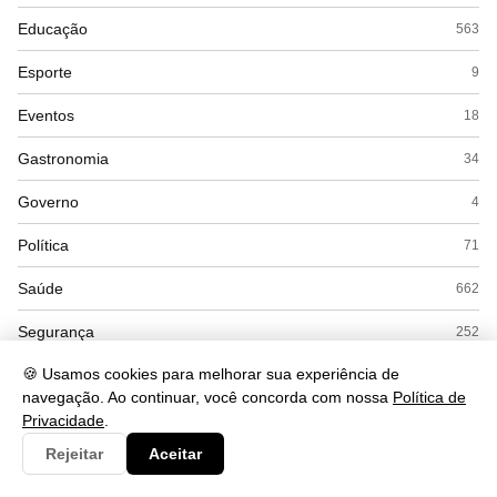
Educação
563
Esporte
9
Eventos
18
Gastronomia
34
Governo
4
Política
71
Saúde
662
Segurança
252
🍪 Usamos cookies para melhorar sua experiência de
Tecnologia
560
navegação. Ao continuar, você concorda com nossa
Política de
Turismo
48
Privacidade
.
Rejeitar
Aceitar