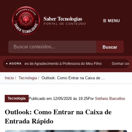
Saber Tecnologias
☰ MENU
PORTAL DE CONTEÚDO
Buscar
Frases de Agradecimento à Professora do Meu Filho
Sonhar com B
● AGORA
Inicio
Tecnologia
Outlook: Como Entrar na Caixa de ...
Publicado em
12/05/2026 às 19:25
Por
Stéfano Barcellos
Tecnologia
Outlook: Como Entrar na Caixa de
Entrada Rápido