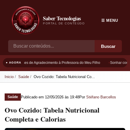
Saber Tecnologias
☰ MENU
PORTAL DE CONTEÚDO
Buscar
Frases de Agradecimento à Professora do Meu Filho
Sonhar com B
● AGORA
Inicio
Saúde
Ovo Cozido: Tabela Nutricional Co...
Publicado em
12/05/2026 às 19:48
Por
Stéfano Barcellos
Saúde
Ovo Cozido: Tabela Nutricional
Completa e Calorias