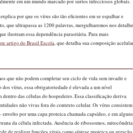
almente em um mundo marcado por surtos infecciosos globais.
 explica por que os vírus são tão eficientes em se espalhar e
exto, que ultrapassa as 1200 palavras, mergulharemos nos detalh
ue ilustram essa dependência parasitária. Para mais
ste artigo do Brasil Escola
, que detalha sua composição acelular
smos que não podem completar seu ciclo de vida sem invadir e
o dos vírus, essa obrigatoriedade é elevada a um nível
m dentro das células do hospedeiro. Essa classificação deriva
entidades não vivas fora do contexto celular. Os vírus consistem
 envolto por uma capa proteica chamada capsídeo, e em alguns
rana da célula infectada. Ausência de ribossomos, mitocôndria
de de realizar funções vitais como síntese proteica ou geração