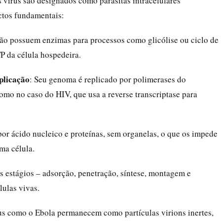
os vírus são designados como parasitas intracelulares
ctos fundamentais:
não possuem enzimas para processos como glicólise ou ciclo de
P da célula hospedeira.
plicação
: Seu genoma é replicado por polimerases do
como no caso do HIV, que usa a reverse transcriptase para
or ácido nucleico e proteínas, sem organelas, o que os impede
ma célula.
os estágios – adsorção, penetração, síntese, montagem e
ulas vivas.
rus como o Ebola permanecem como partículas virions inertes,