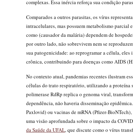
complexas. Essa inércia reforça sua condição paras
Comparados a outros parasitas, os vírus represent
intracelulares, mas possuem metabolismo parcial e 
como (causador da malária) dependem de hospedeiro
por outro lado, não sobrevivem nem se reproduzem s
sua patogenicidade: ao reprogramar a célula, ele
crônica, contribuindo para doenças como AIDS (HIV
No contexto atual, pandemias recentes ilustram e
células do trato respiratório, utilizando a proteín
polimerase RdRp replica o genoma viral, transfor
dependência, não haveria disseminação epidêmica. E
Paxlovid) ou vacinas de mRNA (Pfizer-BioNTech), v
uma visão aprofundada sobre o impacto da COVID
da Saúde da UFAL
, que discute como o vírus tran