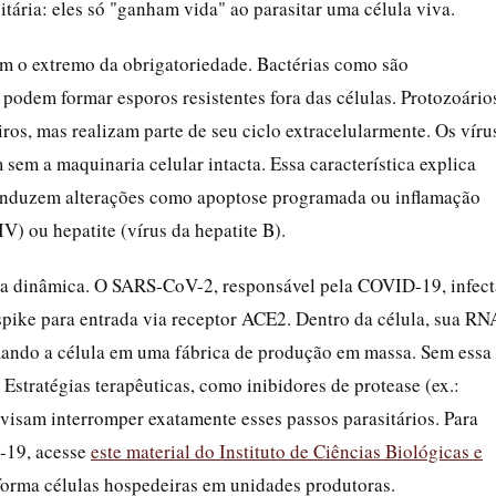
itária: eles só "ganham vida" ao parasitar uma célula viva.
am o extremo da obrigatoriedade. Bactérias como são
podem formar esporos resistentes fora das células. Protozoário
s, mas realizam parte de seu ciclo extracelularmente. Os víru
em a maquinaria celular intacta. Essa característica explica
s induzem alterações como apoptose programada ou inflamação
) ou hepatite (vírus da hepatite B).
ssa dinâmica. O SARS-CoV-2, responsável pela COVID-19, infect
a spike para entrada via receptor ACE2. Dentro da célula, sua RN
mando a célula em uma fábrica de produção em massa. Sem essa
stratégias terapêuticas, como inibidores de protease (ex.:
isam interromper exatamente esses passos parasitários. Para
-19, acesse
este material do Instituto de Ciências Biológicas e
sforma células hospedeiras em unidades produtoras.