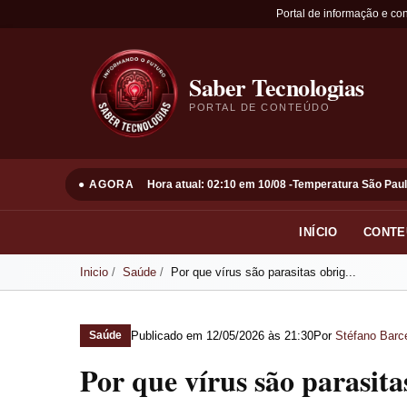
Portal de informação e co
Saber Tecnologias
PORTAL DE CONTEÚDO
● AGORA
Hora atual: 02:10 em 10/08 -
Temperatura São Paul
INÍCIO
CONTE
Inicio
Saúde
Por que vírus são parasitas obrig...
Publicado em
12/05/2026 às 21:30
Por
Stéfano Barce
Saúde
Por que vírus são parasita