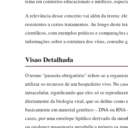
tema em contextos educacionais e médicos, especi
A relevância desse conceito vai além da teoria: ele
resistentes a certos tratamentos. Ao longo deste t
científicos, com exemplos práticos e comparações q
informações sobre a estrutura dos vírus, consulte
e
Visao Detalhada
O termo "parasita obrigatório" refere-se a organi
utilizar os recursos de um hospedeiro vivo. No cas
intracelular, significando que eles só se reproduze
diretamente da biologia viral, que os define como 
basicamente em material genético – DNA ou RNA –
casos, por uma envelope lipídico derivado da memb
ou qualquer maquinaria metabólica própria os impe