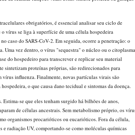
racelulares obrigatórios, é essencial analisar seu ciclo de
 o vírus se liga à superfície de uma célula hospedeira
as no caso do SARS-CoV-2. Em seguida, ocorre a penetração: o
la. Uma vez dentro, o vírus "sequestra" o núcleo ou o citoplasm
se do hospedeiro para transcrever e replicar seu material
e sintetizam proteínas próprias, são redirecionados para
 vírus influenza. Finalmente, novas partículas virais são
a hospedeira, o que causa dano tecidual e sintomas da doença.
. Estima-se que eles tenham surgido há bilhões de anos,
param de células ancestrais. Sem metabolismo próprio, os víru
o organismos procarióticos ou eucarióticos. Fora da célula,
ntes e radiação UV, comportando-se como moléculas químicas