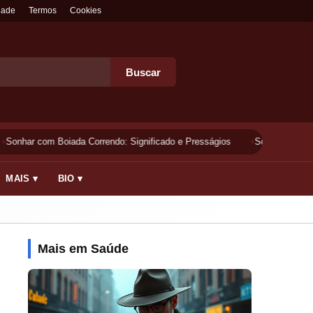
dade
Termos
Cookies
Buscar
Sonhar com Boiada Correndo: Significado e Presságios
Sonhar Lavando 
MAIS ▾
BIO ▾
Mais em Saúde