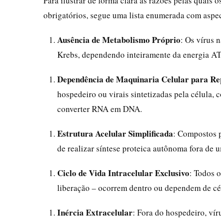
Para ilustrar de forma clara as razões pelas quais 
obrigatórios, segue uma lista enumerada com aspe
Ausência de Metabolismo Próprio
: Os vírus 
Krebs, dependendo inteiramente da energia AT
Dependência de Maquinaria Celular para Re
hospedeiro ou virais sintetizadas pela célula, 
converter RNA em DNA.
Estrutura Acelular Simplificada
: Compostos p
de realizar síntese proteica autônoma fora de u
Ciclo de Vida Intracelular Exclusivo
: Todos 
liberação – ocorrem dentro ou dependem de cél
Inércia Extracelular
: Fora do hospedeiro, ví