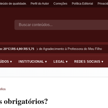
nteúdo de qualidade.
Perfil do Autor
Correções
Política Editorial
Privaci
Frases de Agradecimento à Professora do Meu Filho
o: 20°C
$
R$ 4,90
€
R$ 5,75
ÚDOS ▾
INSTITUCIONAL ▾
LEGAL ▾
REDES SOCIAIS ▾
llos
s obrigatórios?