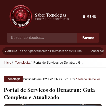
Saber Tecnologias
☰ MENU
PORTAL DE CONTEÚDO
Buscar
Frases de Agradecimento à Professora do Meu Filho
Sonhar com B
● AGORA
Inicio
Tecnologia
Portal de Serviços do Denatran: G...
Publicado em
12/05/2026 às 19:10
Por
Stéfano Barcellos
Tecnologia
Portal de Serviços do Denatran: Guia
Completo e Atualizado