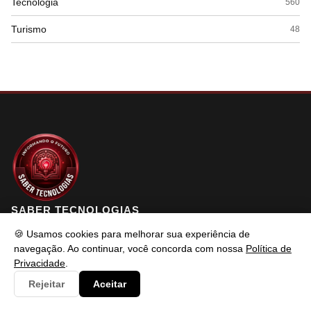
Tecnologia
560
Turismo
48
SABER TECNOLOGIAS
🍪 Usamos cookies para melhorar sua experiência de
navegação. Ao continuar, você concorda com nossa
Política de
Saber Tecnologias é um portal de conteúdo atualizado com foco
Privacidade
.
em informar e resolver os problemas do usuários de maneira
Rejeitar
Aceitar
eficaz. Fique à vontade para entrar em contato.