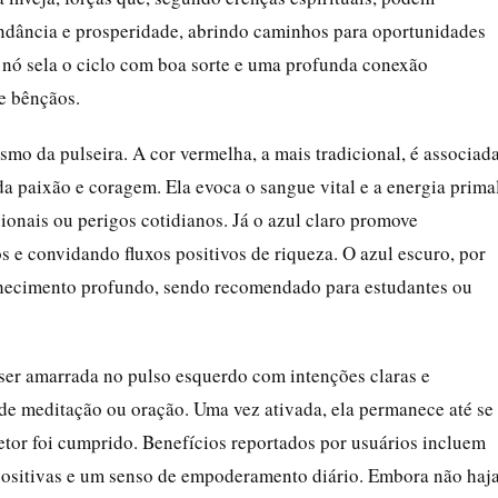
undância e prosperidade, abrindo caminhos para oportunidades
o nó sela o ciclo com boa sorte e uma profunda conexão
de bênçãos.
mo da pulseira. A cor vermelha, a mais tradicional, é associad
da paixão e coragem. Ela evoca o sangue vital e a energia primal
ionais ou perigos cotidianos. Já o azul claro promove
s e convidando fluxos positivos de riqueza. O azul escuro, por
onhecimento profundo, sendo recomendado para estudantes ou
e ser amarrada no pulso esquerdo com intenções claras e
de meditação ou oração. Uma vez ativada, ela permanece até se
etor foi cumprido. Benefícios reportados por usuários incluem
 positivas e um senso de empoderamento diário. Embora não haj