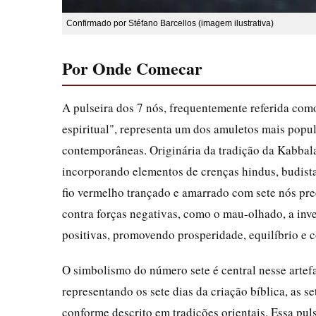
Confirmado por Stéfano Barcellos (imagem ilustrativa)
Por Onde Comecar
A pulseira dos 7 nós, frequentemente referida com
espiritual", representa um dos amuletos mais popul
contemporâneas. Originária da tradição da Kabbalah
incorporando elementos de crenças hindus, budista
fio vermelho trançado e amarrado com sete nós pr
contra forças negativas, como o mau-olhado, a inv
positivas, promovendo prosperidade, equilíbrio e 
O simbolismo do número sete é central nesse artefa
representando os sete dias da criação bíblica, as s
conforme descrito em tradições orientais. Essa pu