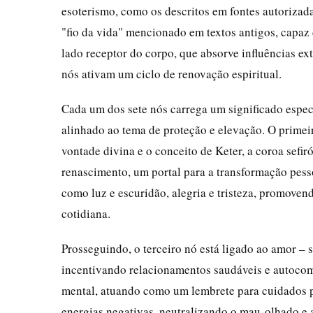
esoterismo, como os descritos em fontes autorizad
"fio da vida" mencionado em textos antigos, capaz 
lado receptor do corpo, que absorve influências ext
nós ativam um ciclo de renovação espiritual.
Cada um dos sete nós carrega um significado especí
alinhado ao tema de proteção e elevação. O primeiro
vontade divina e o conceito de Keter, a coroa sefir
renascimento, um portal para a transformação pess
como luz e escuridão, alegria e tristeza, promoven
cotidiana.
Prosseguindo, o terceiro nó está ligado ao amor – 
incentivando relacionamentos saudáveis e autocomp
mental, atuando como um lembrete para cuidados pr
energias negativas, neutralizando o mau-olhado e a