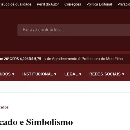
nteúdo de qualidade.
Perfil do Autor
Correções
Política Editorial
Privaci
Frases de Agradecimento à Professora do Meu Filho
o: 20°C
$
R$ 4,90
€
R$ 5,75
ÚDOS ▾
INSTITUCIONAL ▾
LEGAL ▾
REDES SOCIAIS ▾
ellos
ficado e Simbolismo