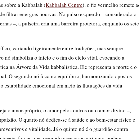
as sobre a Kabbalah (
Kabbalah Centre
), o fio vermelho remete a
de filtrar energias nocivas. No pulso esquerdo – considerado o
ernas –, a pulseira cria uma barreira protetora, enquanto os sete
fico, variando ligeiramente entre tradições, mas sempre
 nó simboliza o início e o fim do ciclo vital, evocando a
ótica na Árvore da Vida kabbalística. Ele representa a morte e o
oal. O segundo nó foca no equilíbrio, harmonizando opostos
do estabilidade emocional em meio às flutuações da vida
seja o amor-próprio, o amor pelos outros ou o amor divino –,
aixão. O quarto nó dedica-se à saúde e ao bem-estar físico e
eventivos e vitalidade. Já o quinto nó é o guardião contra
 inveja, forças que, segundo crenças espirituais, podem