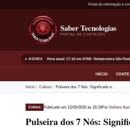
Portal de informação e co
Saber Tecnologias
PORTAL DE CONTEÚDO
● AGORA
Hora atual: 17:16 em 07/08 -
Temperatura São Paul
INÍCIO
CONTE
Inicio
Cultura
Pulseira dos 7 Nós: Significado e...
Publicado em
12/05/2026 às 20:29
Por
Stéfano Barc
Cultura
Pulseira dos 7 Nós: Signi