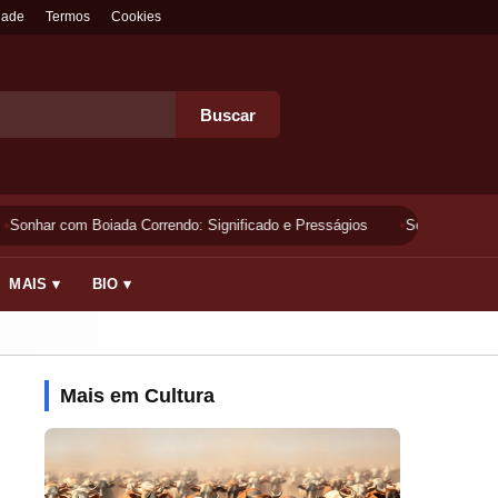
dade
Termos
Cookies
Buscar
Sonhar com Boiada Correndo: Significado e Presságios
Sonhar Lavando 
MAIS ▾
BIO ▾
Mais em Cultura