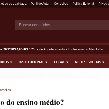
nteúdo de qualidade.
Perfil do Autor
Correções
Política Editorial
Privaci
Frases de Agradecimento à Professora do Meu Filho
o: 20°C
$
R$ 4,90
€
R$ 5,75
ÚDOS ▾
INSTITUCIONAL ▾
LEGAL ▾
REDES SOCIAIS ▾
arcellos
no do ensino médio?