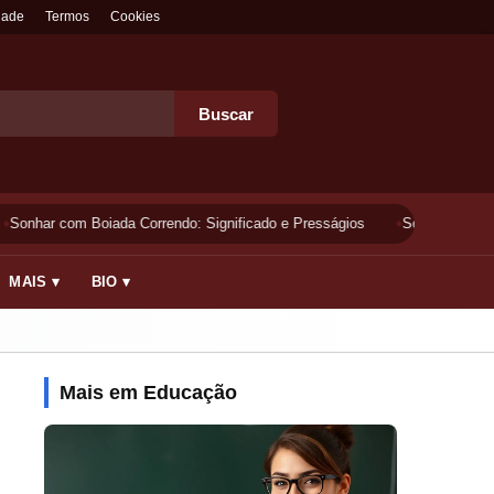
dade
Termos
Cookies
Buscar
Sonhar com Boiada Correndo: Significado e Presságios
Sonhar Lavando 
MAIS ▾
BIO ▾
Mais em Educação