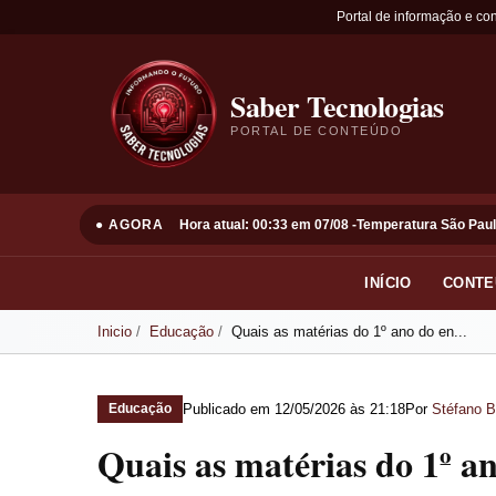
Portal de informação e co
Saber Tecnologias
PORTAL DE CONTEÚDO
● AGORA
Hora atual: 00:33 em 07/08 -
Temperatura São Paul
INÍCIO
CONTE
Inicio
Educação
Quais as matérias do 1º ano do en...
Publicado em
12/05/2026 às 21:18
Por
Stéfano B
Educação
Quais as matérias do 1º a