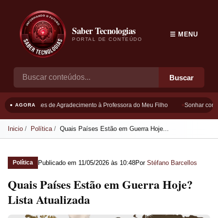
Saber Tecnologias
☰ MENU
PORTAL DE CONTEÚDO
Buscar
Frases de Agradecimento à Professora do Meu Filho
Sonhar com B
● AGORA
Inicio
Política
Quais Países Estão em Guerra Hoje...
Publicado em
11/05/2026 às 10:48
Por
Stéfano Barcellos
Política
Quais Países Estão em Guerra Hoje?
Lista Atualizada