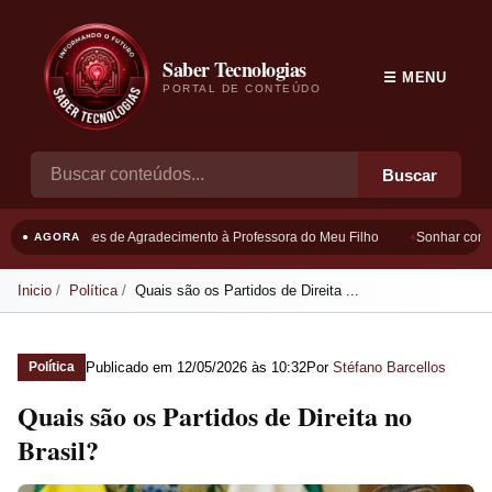
Saber Tecnologias
☰ MENU
PORTAL DE CONTEÚDO
Buscar
Frases de Agradecimento à Professora do Meu Filho
Sonhar com B
● AGORA
Inicio
Política
Quais são os Partidos de Direita ...
Publicado em
12/05/2026 às 10:32
Por
Stéfano Barcellos
Política
Quais são os Partidos de Direita no
Brasil?