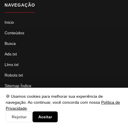
NAVEGAÇÃO
Inicio
Conteúdos
Busca
Ads.txt
Llms.txt
Robots.txt
Sitemap Índice
Sitemap Páginas
🍪 Usamos cookies para melhorar sua experiência de
navegação. Ao continuar, você concorda com nossa
Política de
Sitemap Conteúdo
Privacidade
.
Rejeitar
Aceitar