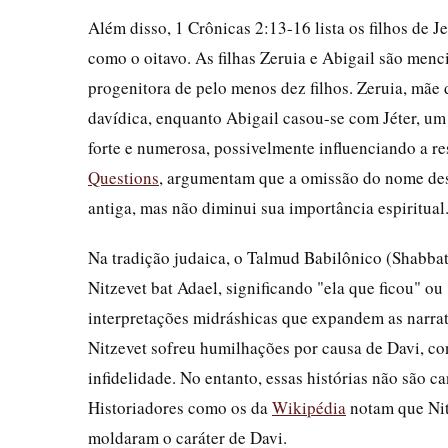
Além disso, 1 Crônicas 2:13-16 lista os filhos de 
como o oitavo. As filhas Zeruia e Abigail são men
progenitora de pelo menos dez filhos. Zeruia, mãe 
davídica, enquanto Abigail casou-se com Jéter, um 
forte e numerosa, possivelmente influenciando a re
Questions
, argumentam que a omissão do nome dest
antiga, mas não diminui sua importância espiritual
Na tradição judaica, o Talmud Babilônico (Shabba
Nitzevet bat Adael, significando "ela que ficou" ou
interpretações midráshicas que expandem as narrat
Nitzevet sofreu humilhações por causa de Davi, c
infidelidade. No entanto, essas histórias não são c
Historiadores como os da
Wikipédia
notam que Nit
moldaram o caráter de Davi.