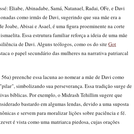
Jessé: Eliabe, Abinadabe, Samá, Natanael, Radai, OFe, e Davi
cionadas como irmãs de Davi, sugerindo que sua mãe era a
de Joabe, Abisai e Asael, é uma figura proeminente na corte
ismaelita. Essa estrutura familiar reforça a ideia de uma mãe
siliência de Davi. Alguns teólogos, como os do site
Got
aca o papel secundário das mulheres na narrativa patriarcal
.
t 56a) preenche essa lacuna ao nomear a mãe de Davi como
 "pilar", simbolizando sua perseverança. Essa tradição surge de
ivas bíblicas. Por exemplo, o Midrash Tehillim sugere que
onsiderado bastardo em algumas lendas, devido a uma suposta
anônicas e servem para moralizar lições sobre paciência e fé.
zevet é vista como uma matriarca piedosa, cujas orações