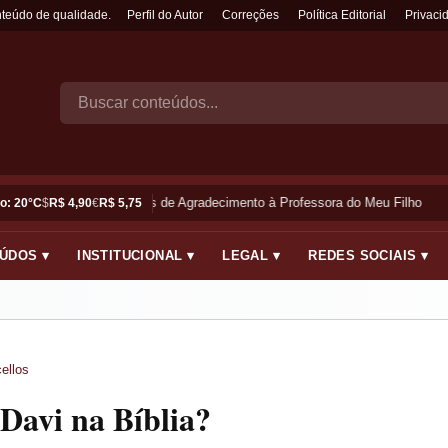
nteúdo de qualidade.
Perfil do Autor
Correções
Política Editorial
Privaci
Frases de Agradecimento à Professora do Meu Filho
o: 20°C
$
R$ 4,90
€
R$ 5,75
ÚDOS ▾
INSTITUCIONAL ▾
LEGAL ▾
REDES SOCIAIS ▾
ellos
Davi na Bíblia?