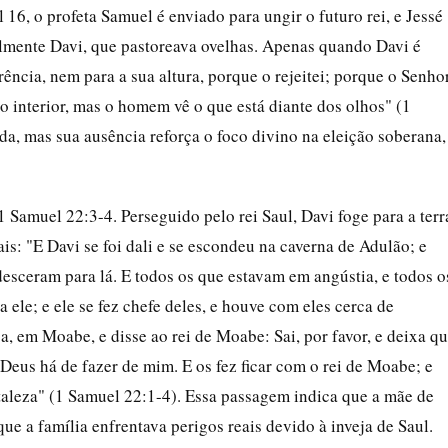
6, o profeta Samuel é enviado para ungir o futuro rei, e Jessé
ialmente Davi, que pastoreava ovelhas. Apenas quando Davi é
ência, nem para a sua altura, porque o rejeitei; porque o Senho
 interior, mas o homem vê o que está diante dos olhos" (1
a, mas sua ausência reforça o foco divino na eleição soberana,
1 Samuel 22:3-4. Perseguido pelo rei Saul, Davi foge para a terr
is: "E Davi se foi dali e se escondeu na caverna de Adulão; e
desceram para lá. E todos os que estavam em angústia, e todos o
 ele; e ele se fez chefe deles, e houve com eles cerca de
a, em Moabe, e disse ao rei de Moabe: Sai, por favor, e deixa q
Deus há de fazer de mim. E os fez ficar com o rei de Moabe; e
rtaleza" (1 Samuel 22:1-4). Essa passagem indica que a mãe de
ue a família enfrentava perigos reais devido à inveja de Saul.