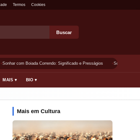
dade
Termos
Cookies
Buscar
Sonhar com Boiada Correndo: Significado e Presságios
Sonhar Lavando 
MAIS ▾
BIO ▾
Mais em Cultura