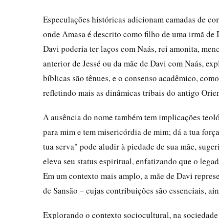
Especulações históricas adicionam camadas de co
onde Amasa é descrito como filho de uma irmã de D
Davi poderia ter laços com Naás, rei amonita, me
anterior de Jessé ou da mãe de Davi com Naás, expl
bíblicas são tênues, e o consenso acadêmico, com
refletindo mais as dinâmicas tribais do antigo Orie
A ausência do nome também tem implicações teológi
para mim e tem misericórdia de mim; dá a tua força 
tua serva" pode aludir à piedade de sua mãe, suger
eleva seu status espiritual, enfatizando que o leg
Em um contexto mais amplo, a mãe de Davi repres
de Sansão – cujas contribuições são essenciais, a
Explorando o contexto sociocultural, na sociedade 