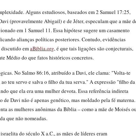
mplexidade. Alguns estudiosos, baseados em 2 Samuel 17:25,
avi (provavelmente Abigail) e de Jéter, especulam que a mãe d
ncionado em 1 Samuel 11. Essa hipótese sugere um casamento
icando alianças políticas posteriores. Contudo, evidências
o discutido em
aBiblia.org
, é que tais ligações são conjecturais,
nte Médio do que fatos históricos concretos.
cas. No Salmo 86:16, atribuído a Davi, ele clama: "Volta-te
ao teu servo e salva o filho da tua serva." A expressão "filho da
indo que ela era uma mulher devota. Essa referência indireta
ado de Davi não é apenas genético, mas moldado pela fé materna.
enta as mulheres anônimas da Bíblia – como a mãe de Moisés o
inda que não nomeadas.
israelita do século X a.C., as mães de líderes eram