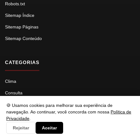
Robots.txt
Sitemap Índice
Sitemap Páginas
Sitemap Conteúdo
CATEGORIAS
Clima
Consulta
Cultura
🍪 Usamos cookies para melhorar sua experiência de
navegação. Ao continuar, você concorda com nossa
Política de
Documento
Privacidade
.
Economia
Rejeitar
Aceitar
Educação