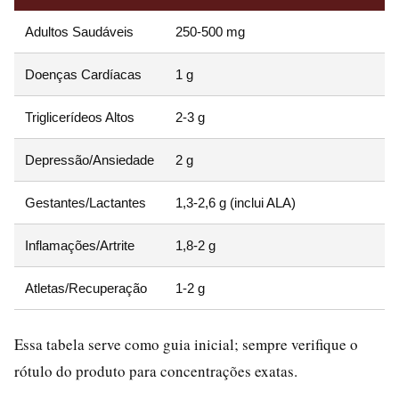
Adultos Saudáveis
250-500 mg
Doenças Cardíacas
1 g
Triglicerídeos Altos
2-3 g
Depressão/Ansiedade
2 g
Gestantes/Lactantes
1,3-2,6 g (inclui ALA)
Inflamações/Artrite
1,8-2 g
Atletas/Recuperação
1-2 g
Essa tabela serve como guia inicial; sempre verifique o
rótulo do produto para concentrações exatas.