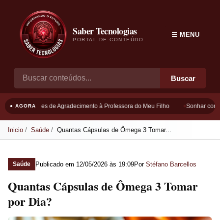
Saber Tecnologias
☰ MENU
PORTAL DE CONTEÚDO
Buscar
Frases de Agradecimento à Professora do Meu Filho
Sonhar com Bo
● AGORA
Inicio
Saúde
Quantas Cápsulas de Ômega 3 Tomar...
Publicado em
12/05/2026 às 19:09
Por
Stéfano Barcellos
Saúde
Quantas Cápsulas de Ômega 3 Tomar
por Dia?