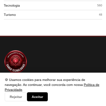
Tecnologia
560
Turismo
48
SABER TECNOLOGIAS
🍪 Usamos cookies para melhorar sua experiência de
navegação. Ao continuar, você concorda com nossa
Política de
Privacidade
.
Saber Tecnologias é um portal de conteúdo atualizado com foco
Rejeitar
Aceitar
em informar e resolver os problemas do usuários de maneira