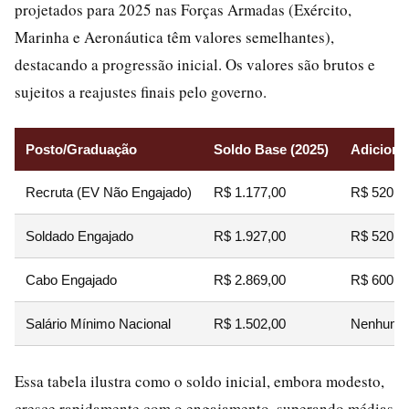
projetados para 2025 nas Forças Armadas (Exército,
Marinha e Aeronáutica têm valores semelhantes),
destacando a progressão inicial. Os valores são brutos e
sujeitos a reajustes finais pelo governo.
Posto/Graduação
Soldo Base (2025)
Adiciona
Recruta (EV Não Engajado)
R$ 1.177,00
R$ 520 -
Soldado Engajado
R$ 1.927,00
R$ 520 -
Cabo Engajado
R$ 2.869,00
R$ 600 -
Salário Mínimo Nacional
R$ 1.502,00
Nenhum
Essa tabela ilustra como o soldo inicial, embora modesto,
cresce rapidamente com o engajamento, superando médias