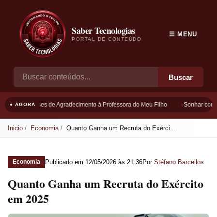
Saber Tecnologias
☰ MENU
PORTAL DE CONTEÚDO
Buscar
Frases de Agradecimento à Professora do Meu Filho
Sonhar com B
● AGORA
Inicio
Economia
Quanto Ganha um Recruta do Exérci...
Publicado em
12/05/2026 às 21:36
Por
Stéfano Barcellos
Economia
Quanto Ganha um Recruta do Exército
em 2025