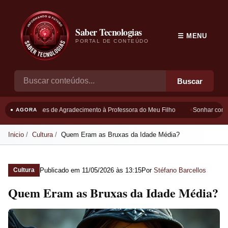
Saber Tecnologias
☰ MENU
PORTAL DE CONTEÚDO
Buscar
Frases de Agradecimento à Professora do Meu Filho
Sonhar com Bo
● AGORA
Inicio
Cultura
Quem Eram as Bruxas da Idade Média?
Publicado em
11/05/2026 às 13:15
Por
Stéfano Barcellos
Cultura
Quem Eram as Bruxas da Idade Média?