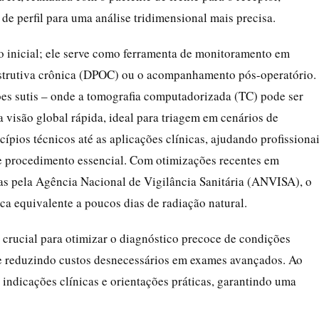
e perfil para uma análise tridimensional mais precisa.
o inicial; ele serve como ferramenta de monitoramento em
strutiva crônica (DPOC) ou o acompanhamento pós-operatório.
ões sutis – onde a tomografia computadorizada (TC) pode ser
ma visão global rápida, ideal para triagem em cenários de
ípios técnicos até as aplicações clínicas, ajudando profissiona
e procedimento essencial. Com otimizações recentes em
s pela Agência Nacional de Vigilância Sanitária (ANVISA), o
a equivalente a poucos dias de radiação natural.
é crucial para otimizar o diagnóstico precoce de condições
 e reduzindo custos desnecessários em exames avançados. Ao
 indicações clínicas e orientações práticas, garantindo uma