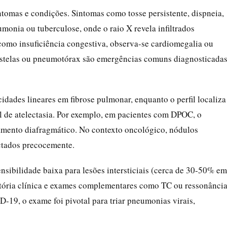
tomas e condições. Sintomas como tosse persistente, dispneia,
monia ou tuberculose, onde o raio X revela infiltrados
como insuficiência congestiva, observa-se cardiomegalia ou
ostelas ou pneumotórax são emergências comuns diagnosticada
cidades lineares em fibrose pulmonar, enquanto o perfil localiza
l de atelectasia. Por exemplo, em pacientes com DPOC, o
amento diafragmático. No contexto oncológico, nódulos
ectados precocemente.
ensibilidade baixa para lesões intersticiais (cerca de 30-50% em
istória clínica e exames complementares como TC ou ressonânci
19, o exame foi pivotal para triar pneumonias virais,