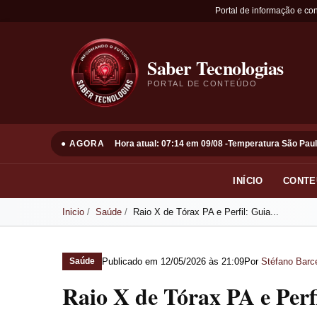
Portal de informação e co
Saber Tecnologias
PORTAL DE CONTEÚDO
● AGORA
Hora atual: 07:14 em 09/08 -
Temperatura São Paul
INÍCIO
CONTE
Inicio
Saúde
Raio X de Tórax PA e Perfil: Guia...
Publicado em
12/05/2026 às 21:09
Por
Stéfano Barce
Saúde
Raio X de Tórax PA e Per