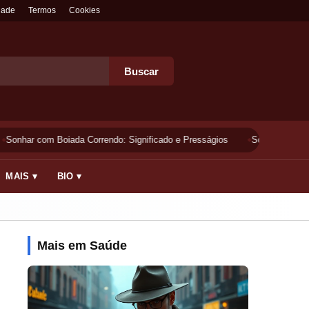
dade
Termos
Cookies
Buscar
Sonhar com Boiada Correndo: Significado e Presságios
Sonhar Lavando 
MAIS ▾
BIO ▾
Mais em Saúde