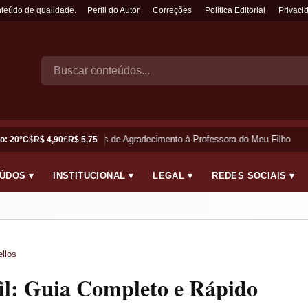
nteúdo de qualidade.
Perfil do Autor
Correções
Política Editorial
Privaci
Frases de Agradecimento à Professora do Meu Filho
o: 20°C
$
R$ 4,90
€
R$ 5,75
ÚDOS ▾
INSTITUCIONAL ▾
LEGAL ▾
REDES SOCIAIS ▾
llos
fil: Guia Completo e Rápido