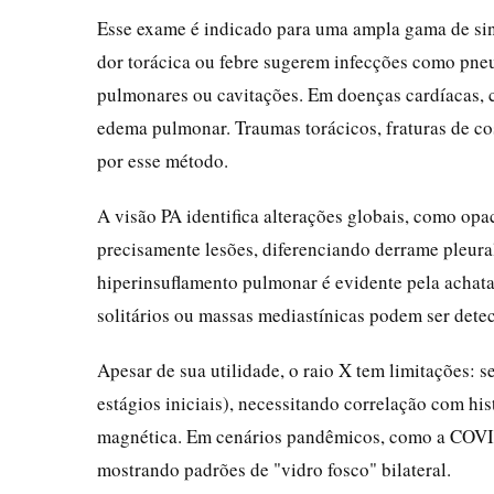
Esse exame é indicado para uma ampla gama de sin
dor torácica ou febre sugerem infecções como pneu
pulmonares ou cavitações. Em doenças cardíacas, 
edema pulmonar. Traumas torácicos, fraturas de c
por esse método.
A visão PA identifica alterações globais, como opa
precisamente lesões, diferenciando derrame pleura
hiperinsuflamento pulmonar é evidente pela achat
solitários ou massas mediastínicas podem ser det
Apesar de sua utilidade, o raio X tem limitações: s
estágios iniciais), necessitando correlação com h
magnética. Em cenários pandêmicos, como a COVID-
mostrando padrões de "vidro fosco" bilateral.