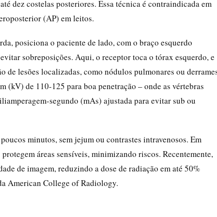
até dez costelas posteriores. Essa técnica é contraindicada em
eroposterior (AP) em leitos.
uerda, posiciona o paciente de lado, com o braço esquerdo
evitar sobreposições. Aqui, o receptor toca o tórax esquerdo, e
cção de lesões localizadas, como nódulos pulmonares ou derrame
em (kV) de 110-125 para boa penetração – onde as vértebras
 miliamperagem-segundo (mAs) ajustada para evitar sub ou
 poucos minutos, sem jejum ou contrastes intravenosos. Em
 protegem áreas sensíveis, minimizando riscos. Recentemente,
idade de imagem, reduzindo a dose de radiação em até 50%
da American College of Radiology.