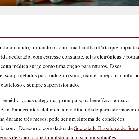
 todo o mundo, tornando o sono uma batalha diária que impacta 
da acelerado, com estresse constante, telas eletrônicas e rotin
receita médica surge como uma opção para muitos. Esses
e, são projetados para induzir o sono, manter o repouso noturn
r cauteloso e sempre supervisionado.
remédios, suas categorias principais, os benefícios e riscos
 A insônia crônica, definida como dificuldade para adormecer o
na durante três meses, pode ser um sintoma de condições
 do sono. De acordo com dados da
Sociedade Brasileira de Sono
lemas de sono, o que impulsiona a busca por soluções