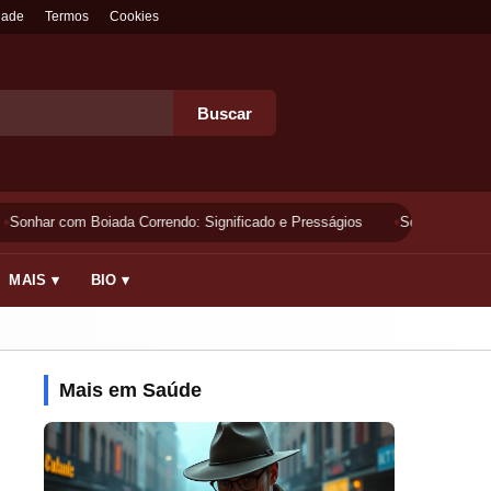
dade
Termos
Cookies
Buscar
Sonhar com Boiada Correndo: Significado e Presságios
Sonhar Lavando 
MAIS ▾
BIO ▾
Mais em Saúde