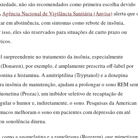
nsiedade, não são recomendados como primeira escolha devido
A
Agência Nacional de Vigilância Sanitária (Anvisa)
alerta que 
ar em abstinência, com sintomas como rebote de insônia,
r isso, eles são reservados para situações de curto prazo ou
ricos.
surpreendente no tratamento da insônia, especialmente
Donaren), por exemplo, é amplamente prescrita off-label por
onina e histamina. A amitriptilina (Tryptanol) e a doxepina
ara insônia de manutenção, ajudam a prolongar o sono REM se
luoxetina (Prozac), um inibidor seletivo de recaptação de
egular o humor e, indiretamente, o sono. Pesquisas da American
rmacos melhoram o sono em pacientes com depressão em até
u sonolência diurna.
, como a agomelatina e a ramelteona (Rozerem), que mimetiza