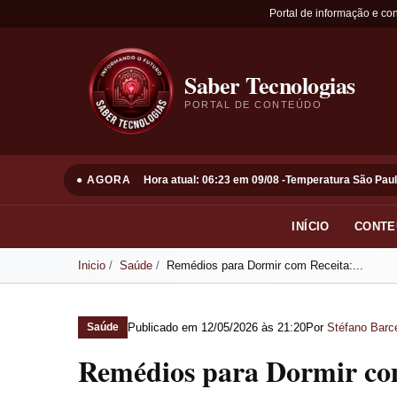
Portal de informação e co
Saber Tecnologias
PORTAL DE CONTEÚDO
● AGORA
Hora atual: 06:23 em 09/08 -
Temperatura São Paul
INÍCIO
CONTE
Inicio
Saúde
Remédios para Dormir com Receita:...
Publicado em
12/05/2026 às 21:20
Por
Stéfano Barce
Saúde
Remédios para Dormir co