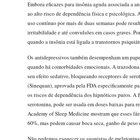
Embora eficazes para insônia aguda associada a a
ao alto risco de dependência física e psicológica. 
uso contínuo por mais de duas semanas pode result
irritabilidade e até convulsões em casos graves. Po
quando a insônia está ligada a transtornos psiquiát
Os antidepressivos também desempenham um papel 
quando há comorbidades emocionais. A trazodona (
seu efeito sedativo, bloqueando receptores de serot
(Sinequan), aprovada pela FDA especificamente p
os riscos de dependência dos hipnóticos puros. A f
serotonina, pode ser usada em doses baixas para r
Academy of Sleep Medicine mostram que esses fá
60%, mas podem causar boca seca, ganho de peso o
Não podemos esquecer os agonistas de melatonina