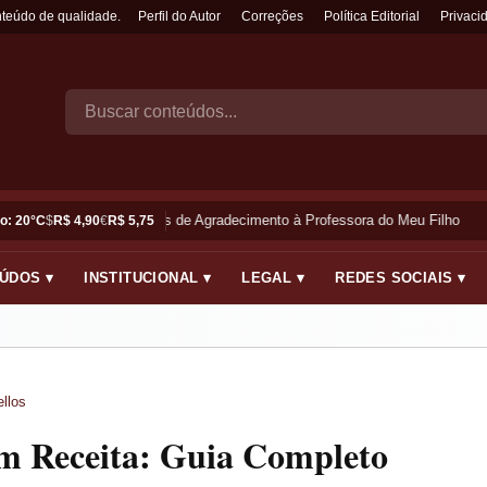
nteúdo de qualidade.
Perfil do Autor
Correções
Política Editorial
Privaci
Frases de Agradecimento à Professora do Meu Filho
o: 20°C
$
R$ 4,90
€
R$ 5,75
ÚDOS ▾
INSTITUCIONAL ▾
LEGAL ▾
REDES SOCIAIS ▾
llos
m Receita: Guia Completo