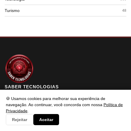
Turismo
48
SABER TECNOLOGIAS
🍪 Usamos cookies para melhorar sua experiência de
navegação. Ao continuar, você concorda com nossa
Política de
Saber Tecnologias é um portal de conteúdo atualizado com foco
Privacidade
.
em informar e resolver os problemas do usuários de maneira
Rejeitar
Aceitar
eficaz. Fique à vontade para entrar em contato.