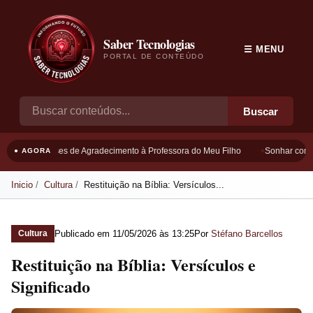
Saber Tecnologias
☰ MENU
PORTAL DE CONTEÚDO
Buscar
Frases de Agradecimento à Professora do Meu Filho
Sonhar com Bo
● AGORA
Inicio
Cultura
Restituição na Bíblia: Versículos...
Publicado em
11/05/2026 às 13:25
Por
Stéfano Barcellos
Cultura
Restituição na Bíblia: Versículos e
Significado