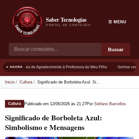
Saber Tecnologias
☰ MENU
PORTAL DE CONTEÚDO
Buscar
Frases de Agradecimento à Professora do Meu Filho
Sonhar com B
● AGORA
Inicio
Cultura
Significado de Borboleta Azul: Si...
Publicado em
12/05/2026 às 21:27
Por
Stéfano Barcellos
Cultura
Significado de Borboleta Azul:
Simbolismo e Mensagens