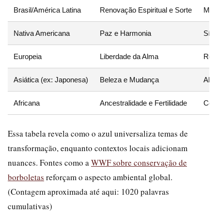
Brasil/América Latina
Renovação Espiritual e Sorte
Men
Nativa Americana
Paz e Harmonia
Símb
Europeia
Liberdade da Alma
Repr
Asiática (ex: Japonesa)
Beleza e Mudança
Aleg
Africana
Ancestralidade e Fertilidade
Cone
Essa tabela revela como o azul universaliza temas de
transformação, enquanto contextos locais adicionam
nuances. Fontes como a
WWF sobre conservação de
borboletas
reforçam o aspecto ambiental global.
(Contagem aproximada até aqui: 1020 palavras
cumulativas)