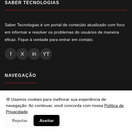
SABER TECNOLOGIAS
Saber Tecnologias é um portal de conteúdo atualizado com foco
em informar e resolver os problemas do usuários de maneira
eficaz. Fique à vontade para entrar em contato.
f
X
in
YT
NAVEGAÇÃO
Inicio
🍪 Usamos cookies para melhorar sua experiência de
Conteúdos
navegação. Ao continuar, você concorda com nossa
Política de
Privacidade
.
Busca
Rejeitar
Aceitar
Ads.txt