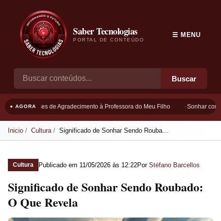
Saber Tecnologias
☰ MENU
PORTAL DE CONTEÚDO
Buscar
Frases de Agradecimento à Professora do Meu Filho
Sonhar com B
● AGORA
Inicio
Cultura
Significado de Sonhar Sendo Rouba...
Publicado em
11/05/2026 às 12:22
Por
Stéfano Barcellos
Cultura
Significado de Sonhar Sendo Roubado:
O Que Revela