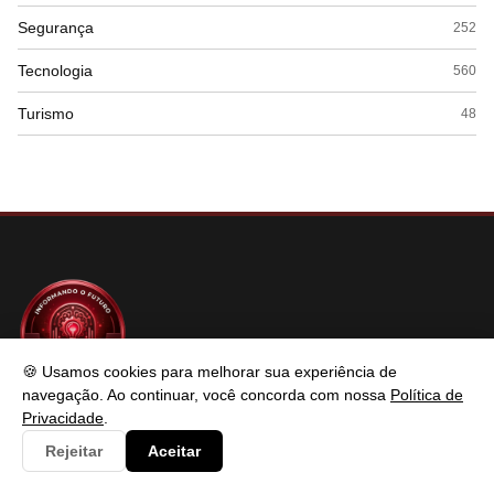
Segurança
252
Tecnologia
560
Turismo
48
🍪 Usamos cookies para melhorar sua experiência de
navegação. Ao continuar, você concorda com nossa
Política de
SABER TECNOLOGIAS
Privacidade
.
Rejeitar
Aceitar
Saber Tecnologias é um portal de conteúdo atualizado com foco