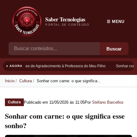
Saber Tecnologias
☰ MENU
PORTAL DE CONTEÚDO
Buscar
Frases de Agradecimento à Professora do Meu Filho
Sonhar com B
● AGORA
Inicio
Cultura
Sonhar com carne: o que significa...
Publicado em
11/05/2026 às 11:05
Por
Stéfano Barcellos
Cultura
Sonhar com carne: o que significa esse
sonho?