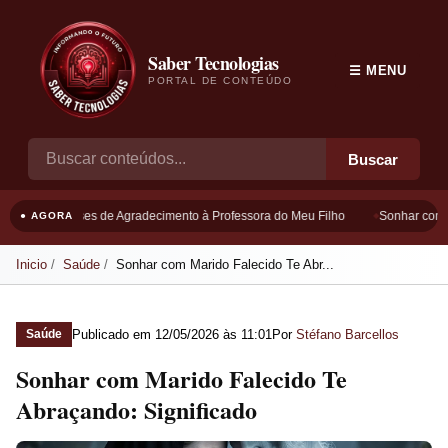
Saber Tecnologias
☰ MENU
PORTAL DE CONTEÚDO
Buscar
Frases de Agradecimento à Professora do Meu Filho
Sonhar com Bo
● AGORA
Inicio
Saúde
Sonhar com Marido Falecido Te Abr...
Publicado em
12/05/2026 às 11:01
Por
Stéfano Barcellos
Saúde
Sonhar com Marido Falecido Te
Abraçando: Significado