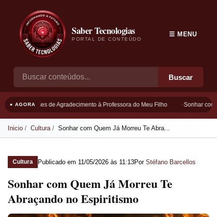
Saber Tecnologias
☰ MENU
PORTAL DE CONTEÚDO
Buscar
Frases de Agradecimento à Professora do Meu Filho
Sonhar com B
● AGORA
Inicio
Cultura
Sonhar com Quem Já Morreu Te Abra...
Publicado em
11/05/2026 às 11:13
Por
Stéfano Barcellos
Cultura
Sonhar com Quem Já Morreu Te
Abraçando no Espiritismo