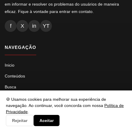
em informar e resolver os problemas do usuários de maneira
eficaz. Fique à vontade para entrar em contato.
f
X
in
YT
NAVEGAÇÃO
Inicio
Conteúdos
Busca
Ads.txt
🍪 Usamos cookies para melhorar sua experiência de
navegação. Ao continuar, você concorda com nossa
Política de
Llms.txt
Privacidade
.
Robots.txt
Rejeitar
Aceitar
Sitemap Índice