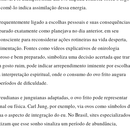
e comê-lo indica assimilação dessa energia.
frequentemente ligado a escolhas pessoais e suas consequências
arado exatamente como planejava no dia anterior, em seu
consciente para reconsiderar ações rotineiras na vida desperta,
limentação. Fontes como vídeos explicativos de onirologia
boroso e bem preparado, simboliza uma decisão acertada que trar
om gosto ruim, pode indicar arrependimento iminente por escolh
 interpretação espiritual, onde o consumo do ovo frito augura
eríodos de dificuldade.
eudianas e junguianas adaptadas, o ovo frito pode representar
nal ou física. Carl Jung, por exemplo, via ovos como símbolos 
na o aspecto de integração do eu. No Brasil, sites especializado
atizam que esse sonho sinaliza um período de abundância,