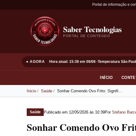
Portal de informação e co
Saber Tecnologias
PORTAL DE CONTEÚDO
● AGORA
Hora atual: 15:38 em 06/08 -
Temperatura São Paul
INÍCIO
CONTE
Inicio
Saúde
Sonhar Comendo Ovo Frito: Signifi...
Publicado em
12/05/2026 às 10:39
Por
Stéfano Barce
Saúde
Sonhar Comendo Ovo Frito