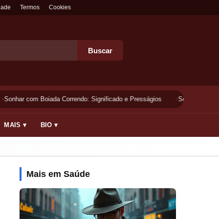
dade
Termos
Cookies
Buscar
Sonhar com Boiada Correndo: Significado e Presságios
Sonhar Lavando 
MAIS ▾
BIO ▾
Mais em Saúde