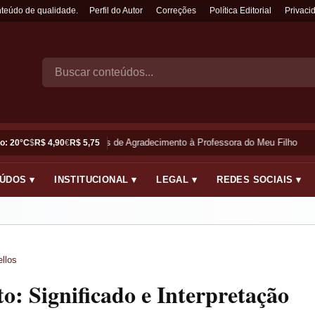
nteúdo de qualidade.
Perfil do Autor
Correções
Política Editorial
Privaci
Frases de Agradecimento à Professora do Meu Filho
o: 20°C
$
R$ 4,90
€
R$ 5,75
ÚDOS ▾
INSTITUCIONAL ▾
LEGAL ▾
REDES SOCIAIS ▾
llos
: Significado e Interpretação