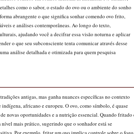
detalhes como o sabor, o estado do ovo ou o ambiente do sonho
e forma abrangente o que significa sonhar comendo ovo frito,
iáveis e análises contemporâneas. Ao longo do texto,
lturais, ajudando você a decifrar essa visão noturna e aplicar
tender o que seu subconsciente tenta comunicar através desse
 uma análise detalhada e otimizada para quem pesquisa
 tradições antigas, mas ganha nuances específicas no contexto
re indígena, africano e europeu. O ovo, como símbolo, é quase
o de novas oportunidades e a nutrição essencial. Quando fritado 
nível mais prático, sugerindo que o sonhador está se
tiva. Por exemplo, fritar um ovo implica controle sobre o fogo