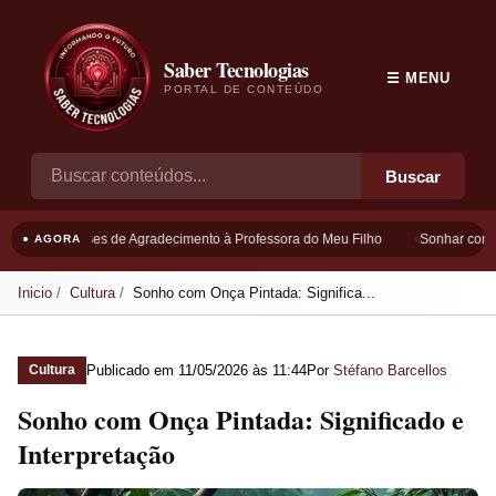
Saber Tecnologias
☰ MENU
PORTAL DE CONTEÚDO
Buscar
Frases de Agradecimento à Professora do Meu Filho
Sonhar com B
● AGORA
Inicio
Cultura
Sonho com Onça Pintada: Significa...
Publicado em
11/05/2026 às 11:44
Por
Stéfano Barcellos
Cultura
Sonho com Onça Pintada: Significado e
Interpretação