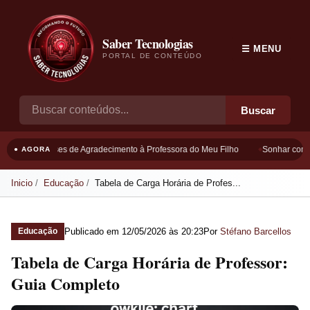
Saber Tecnologias
☰ MENU
PORTAL DE CONTEÚDO
Buscar
Frases de Agradecimento à Professora do Meu Filho
Sonhar com B
● AGORA
Inicio
Educação
Tabela de Carga Horária de Profes...
Publicado em
12/05/2026 às 20:23
Por
Stéfano Barcellos
Educação
Tabela de Carga Horária de Professor:
Guia Completo