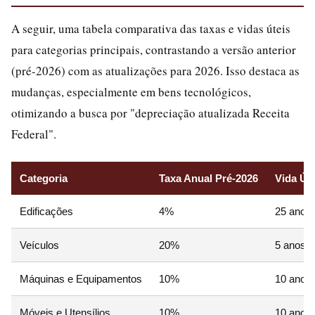
A seguir, uma tabela comparativa das taxas e vidas úteis
para categorias principais, contrastando a versão anterior
(pré-2026) com as atualizações para 2026. Isso destaca as
mudanças, especialmente em bens tecnológicos,
otimizando a busca por "depreciação atualizada Receita
Federal".
Categoria
Taxa Anual Pré-2026
Vida Úti
Edificações
4%
25 anos
Veículos
20%
5 anos
Máquinas e Equipamentos
10%
10 anos
Móveis e Utensílios
10%
10 anos