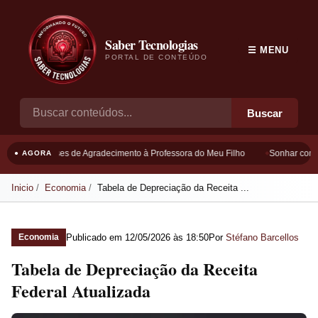
Saber Tecnologias
☰ MENU
PORTAL DE CONTEÚDO
Buscar
Frases de Agradecimento à Professora do Meu Filho
Sonhar com B
● AGORA
Inicio
Economia
Tabela de Depreciação da Receita ...
Publicado em
12/05/2026 às 18:50
Por
Stéfano Barcellos
Economia
Tabela de Depreciação da Receita
Federal Atualizada