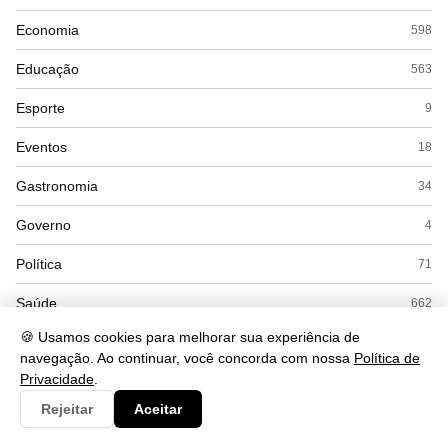
Economia
598
Educação
563
Esporte
9
Eventos
18
Gastronomia
34
Governo
4
Política
71
Saúde
662
🍪 Usamos cookies para melhorar sua experiência de
Segurança
252
navegação. Ao continuar, você concorda com nossa
Política de
Privacidade
.
Tecnologia
560
Rejeitar
Aceitar
Turismo
48